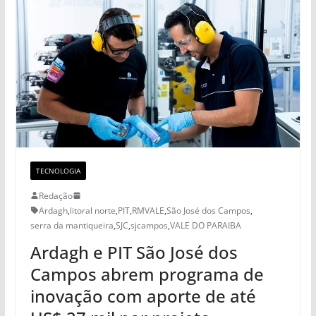
TECNOLOGIA
Redação
Ardagh
,
litoral norte
,
PIT
,
RMVALE
,
São José dos Campos
,
serra da mantiqueira
,
SJC
,
sjcampos
,
VALE DO PARAIBA
Ardagh e PIT São José dos
Campos abrem programa de
inovação com aporte de até