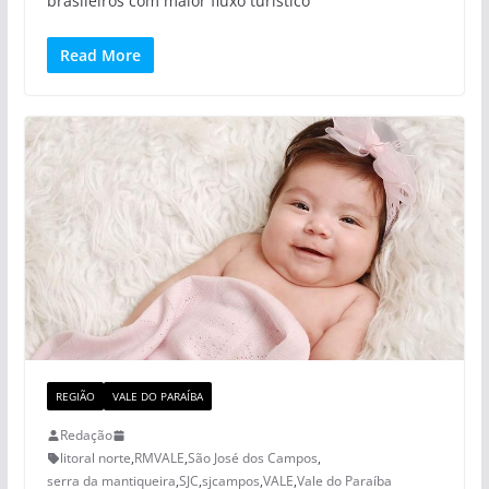
brasileiros com maior fluxo turístico
Read More
REGIÃO
VALE DO PARAÍBA
Redação
litoral norte
,
RMVALE
,
São José dos Campos
,
serra da mantiqueira
,
SJC
,
sjcampos
,
VALE
,
Vale do Paraíba