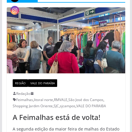
REGIÃO
VALE DO PARAÍBA
Redação
Feimalhas
,
litoral norte
,
RMVALE
,
São José dos Campos
,
Shopping Jardim Oriente
,
SJC
,
sjcampos
,
VALE DO PARAIBA
A Feimalhas está de volta!
A segunda edição da maior feira de malhas do Estado