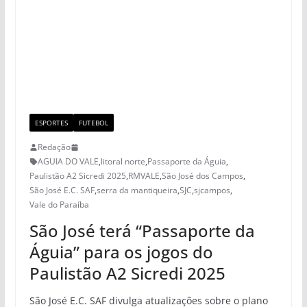
ESPORTES
FUTEBOL
Redação
AGUIA DO VALE
,
litoral norte
,
Passaporte da Águia
,
Paulistão A2 Sicredi 2025
,
RMVALE
,
São José dos Campos
,
São José E.C. SAF
,
serra da mantiqueira
,
SJC
,
sjcampos
,
Vale do Paraíba
São José terá “Passaporte da
Águia” para os jogos do
Paulistão A2 Sicredi 2025
São José E.C. SAF divulga atualizações sobre o plano