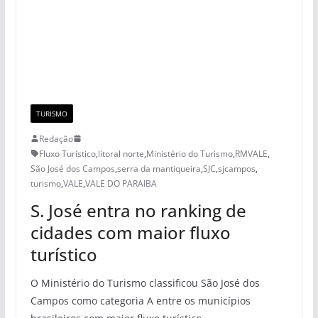
TURISMO
Redação
Fluxo Turístico
,
litoral norte
,
Ministério do Turismo
,
RMVALE
,
São José dos Campos
,
serra da mantiqueira
,
SJC
,
sjcampos
,
turismo
,
VALE
,
VALE DO PARAIBA
S. José entra no ranking de
cidades com maior fluxo
turístico
O Ministério do Turismo classificou São José dos
Campos como categoria A entre os municípios