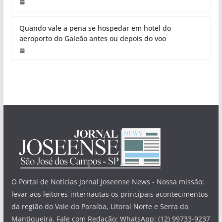
Quando vale a pena se hospedar em hotel do
aeroporto do Galeão antes ou depois do voo
O Portal de Notícias Jornal Joseense News - Nossa missão:
levar aos leitores-internautas os principais acontecimentos
da região do Vale do Paraíba, Litoral Norte e Serra da
Mantiqueira. Fale com Redação: WhatsApp: (12) 99733-9237