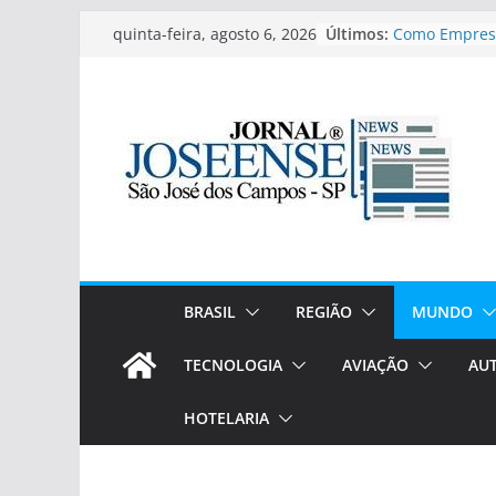
Pular
Últimos:
Como Empres
quinta-feira, agosto 6, 2026
para
Estruturando
Por Dados
o
ZENON TOUR 
conteúdo
impulsiona o 
Seguro com se
passeios e tr
Educa Mais Br
lançadas vag
semestre!
São José dos 
do vinho(expe
rótulos exclus
BRASIL
REGIÃO
MUNDO
A Feimalhas e
TECNOLOGIA
AVIAÇÃO
AU
HOTELARIA