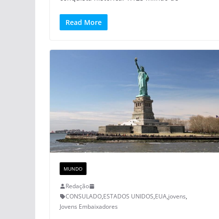
Read More
MUNDO
Redação
CONSULADO
,
ESTADOS UNIDOS
,
EUA
,
jovens
,
Jovens Embaixadores