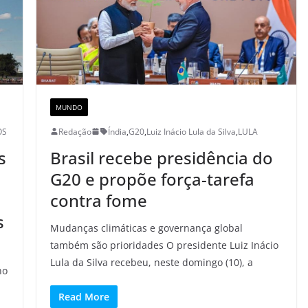
MUNDO
OS
Redação
Índia
,
G20
,
Luiz Inácio Lula da Silva
,
LULA
s
Brasil recebe presidência do
G20 e propõe força-tarefa
contra fome
s
Mudanças climáticas e governança global
também são prioridades O presidente Luiz Inácio
Lula da Silva recebeu, neste domingo (10), a
no
Read More