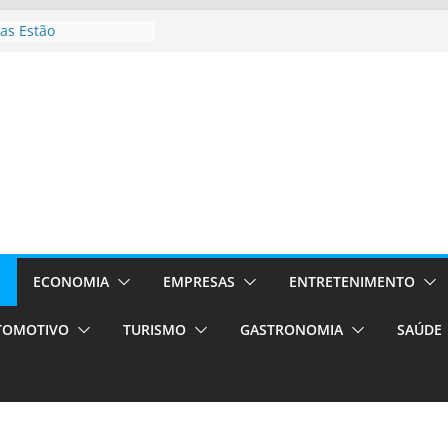
as Estão
 Processos Orientados
TÁXI E VAN
turismo em Porto
rviços de transfer,
aslados de alto padrão
asil bolsas –
as para o segundo
Campos será a capital
riências únicas e
ivos)
ECONOMIA
EMPRESAS
ENTRETENIMENTO
stá de volta!
TOMOTIVO
TURISMO
GASTRONOMIA
SAÚDE