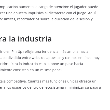
implicación aumenta la carga de atención: el jugador puede
er una apuesta impulsiva al distraerse con el juego. Aquí
ol
: límites, recordatorios sobre la duración de la sesión y
ra la industria
sino en Pin Up refleja una tendencia más amplia hacia
taba dividido entre webs de apuestas y casinos en línea, hoy
idos. Para la industria esto supone un paso hacia
imiento coexisten en un mismo panel.
aja competitiva. Cuantas más funciones únicas ofrezca un
er a los usuarios dentro del ecosistema y minimizar su paso a