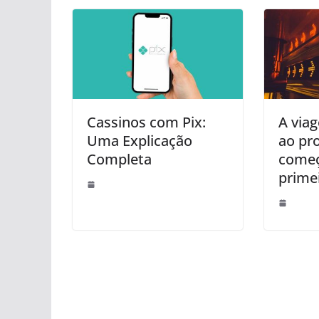
Cassinos com Pix:
A viag
Uma Explicação
ao pro
Completa
começ
prime