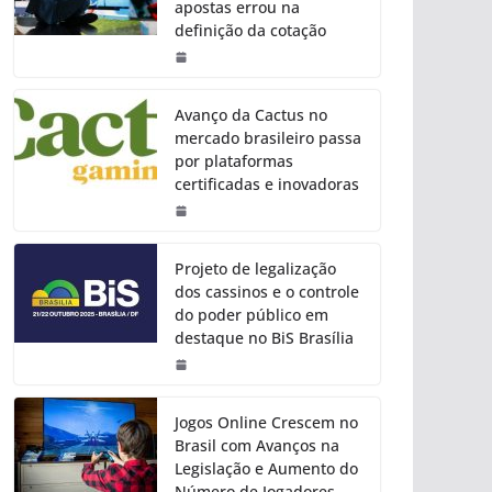
apostas errou na
definição da cotação
Avanço da Cactus no
mercado brasileiro passa
por plataformas
certificadas e inovadoras
Projeto de legalização
dos cassinos e o controle
do poder público em
destaque no BiS Brasília
Jogos Online Crescem no
Brasil com Avanços na
Legislação e Aumento do
Número de Jogadores