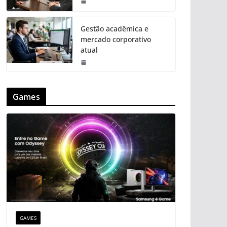
Gestão acadêmica e
mercado corporativo
atual
Games
GAMES