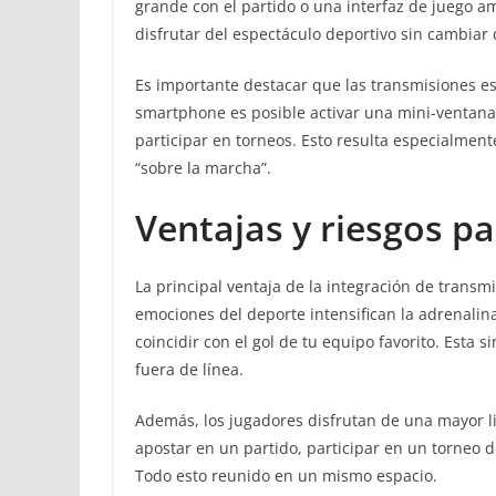
grande con el partido o una interfaz de juego a
disfrutar del espectáculo deportivo sin cambiar 
Es importante destacar que las transmisiones es
smartphone es posible activar una mini-ventana 
participar en torneos. Esto resulta especialmen
“sobre la marcha”.
Ventajas y riesgos pa
La principal ventaja de la integración de transm
emociones del deporte intensifican la adrenalin
coincidir con el gol de tu equipo favorito. Esta s
fuera de línea.
Además, los jugadores disfrutan de una mayor li
apostar en un partido, participar en un torneo d
Todo esto reunido en un mismo espacio.