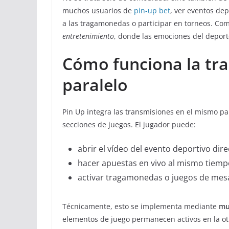
muchos usuarios de
pin-up bet
, ver eventos dep
a las tragamonedas o participar en torneos. Com
entretenimiento
, donde las emociones del deport
Cómo funciona la tra
paralelo
Pin Up integra las transmisiones en el mismo pa
secciones de juegos. El jugador puede:
abrir el vídeo del evento deportivo dire
hacer apuestas en vivo al mismo tiempo
activar tragamonedas o juegos de mesa 
Técnicamente, esto se implementa mediante
mu
elementos de juego permanecen activos en la ot