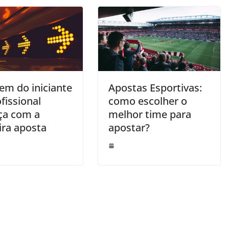
em do iniciante
Apostas Esportivas:
fissional
como escolher o
a com a
melhor time para
ira aposta
apostar?