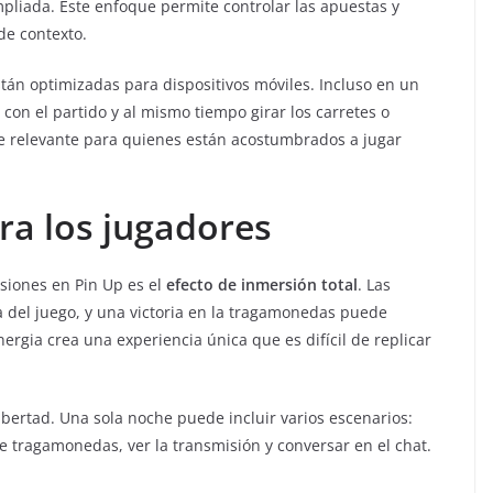
mpliada. Este enfoque permite controlar las apuestas y
de contexto.
tán optimizadas para dispositivos móviles. Incluso en un
con el partido y al mismo tiempo girar los carretes o
te relevante para quienes están acostumbrados a jugar
ra los jugadores
isiones en Pin Up es el
efecto de inmersión total
. Las
a del juego, y una victoria en la tragamonedas puede
inergia crea una experiencia única que es difícil de replicar
bertad. Una sola noche puede incluir varios escenarios:
e tragamonedas, ver la transmisión y conversar en el chat.