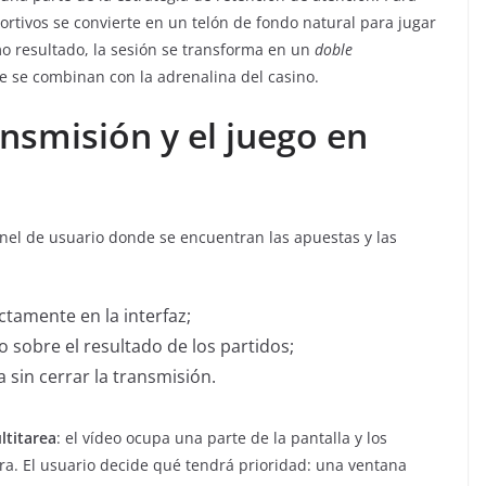
ortivos se convierte en un telón de fondo natural para jugar
o resultado, la sesión se transforma en un
doble
e se combinan con la adrenalina del casino.
nsmisión y el juego en
nel de usuario donde se encuentran las apuestas y las
ctamente en la interfaz;
 sobre el resultado de los partidos;
sin cerrar la transmisión.
ltitarea
: el vídeo ocupa una parte de la pantalla y los
ra. El usuario decide qué tendrá prioridad: una ventana