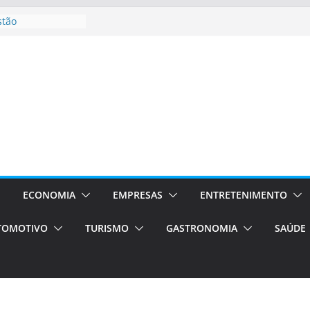
stão
essos Orientados
 E VAN
smo em Porto
s de transfer,
os de alto padrão
bolsas –
ra o segundo
os será a capital
cias únicas e
ECONOMIA
EMPRESAS
ENTRETENIMENTO
e volta!
TOMOTIVO
TURISMO
GASTRONOMIA
SAÚDE