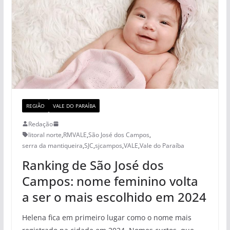
REGIÃO
VALE DO PARAÍBA
Redação
litoral norte
,
RMVALE
,
São José dos Campos
,
serra da mantiqueira
,
SJC
,
sjcampos
,
VALE
,
Vale do Paraíba
Ranking de São José dos
Campos: nome feminino volta
a ser o mais escolhido em 2024
Helena fica em primeiro lugar como o nome mais