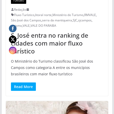
TURISMO
Redação
Fluxo Turístico
,
litoral norte
,
Ministério do Turismo
,
RMVALE
,
São José dos Campos
,
serra da mantiqueira
,
SJC
,
sjcampos
,
turismo
,
VALE
,
VALE DO PARAIBA
S. José entra no ranking de
cidades com maior fluxo
turístico
O Ministério do Turismo classificou São José dos
Campos como categoria A entre os municípios
brasileiros com maior fluxo turístico
Read More