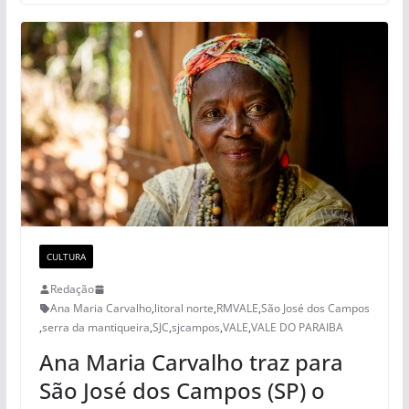
CULTURA
Redação
Ana Maria Carvalho
,
litoral norte
,
RMVALE
,
São José dos Campos
,
serra da mantiqueira
,
SJC
,
sjcampos
,
VALE
,
VALE DO PARAIBA
Ana Maria Carvalho traz para
São José dos Campos (SP) o