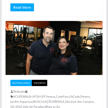
Read More
BODYBUILDING
ESPORTES
Redação
ACADEMIA
,
B•UP!
,
B•UP! Fitness
,
CodeFour
,
FitCode
,
Fitness
,
Jardim Aquarius
,
MUSCULAÇÃO
,
RMVALE
,
São José dos Campos
,
SJC
,
VALE
,
Vale do Paraíba
,
Whey to Go