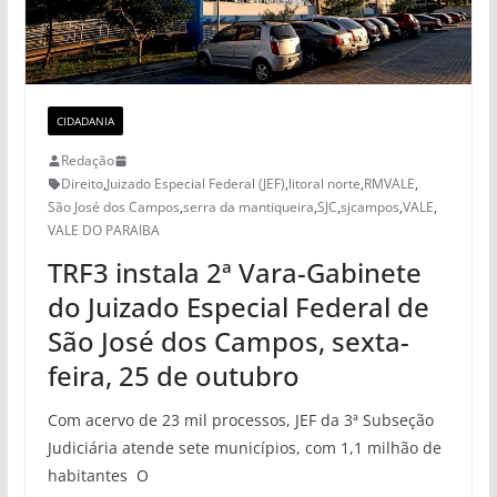
CIDADANIA
Redação
Direito
,
Juizado Especial Federal (JEF)
,
litoral norte
,
RMVALE
,
São José dos Campos
,
serra da mantiqueira
,
SJC
,
sjcampos
,
VALE
,
VALE DO PARAIBA
TRF3 instala 2ª Vara-Gabinete
do Juizado Especial Federal de
São José dos Campos, sexta-
feira, 25 de outubro
Com acervo de 23 mil processos, JEF da 3ª Subseção
Judiciária atende sete municípios, com 1,1 milhão de
habitantes O