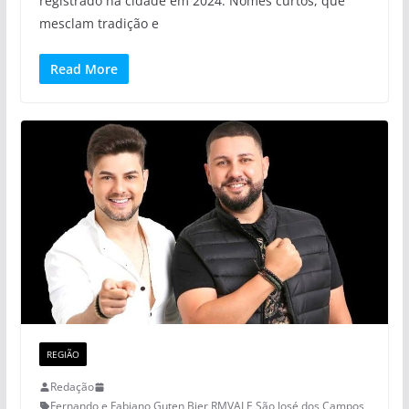
registrado na cidade em 2024. Nomes curtos, que
mesclam tradição e
Read More
REGIÃO
Redação
Fernando e Fabiano
,
Guten Bier
,
RMVALE
,
São José dos Campos
,