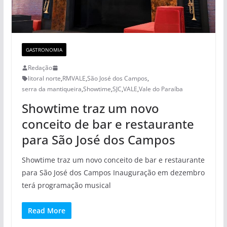
GASTRONOMIA
Redação
litoral norte
,
RMVALE
,
São José dos Campos
,
serra da mantiqueira
,
Showtime
,
SJC
,
VALE
,
Vale do Paraíba
Showtime traz um novo
conceito de bar e restaurante
para São José dos Campos
Showtime traz um novo conceito de bar e restaurante
para São José dos Campos Inauguração em dezembro
terá programação musical
Read More