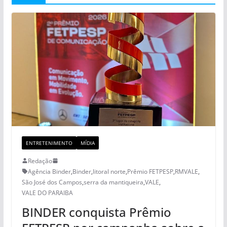
ENTRETENIMENTO
MÍDIA
Redação
Agência Binder
,
Binder
,
litoral norte
,
Prêmio FETPESP
,
RMVALE
,
São José dos Campos
,
serra da mantiqueira
,
VALE
,
VALE DO PARAIBA
BINDER conquista Prêmio