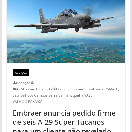
AVIAÇÃO
Redação
A-29 Super Tucano
,
AVIÃO
,
avion
,
Embraer
,
litoral norte
,
RMVALE
,
São José dos Campos
,
serra da mantiqueira
,
VALE
,
VALE DO PARAIBA
Embraer anuncia pedido firme
de seis A-29 Super Tucanos
para um cliente não revelado