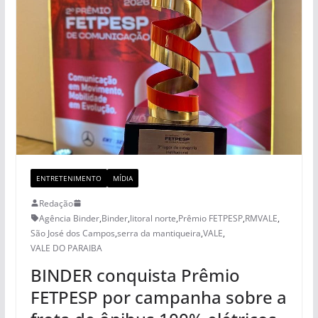
ENTRETENIMENTO
MÍDIA
Redação
Agência Binder
,
Binder
,
litoral norte
,
Prêmio FETPESP
,
RMVALE
,
São José dos Campos
,
serra da mantiqueira
,
VALE
,
VALE DO PARAIBA
BINDER conquista Prêmio
FETPESP por campanha sobre a