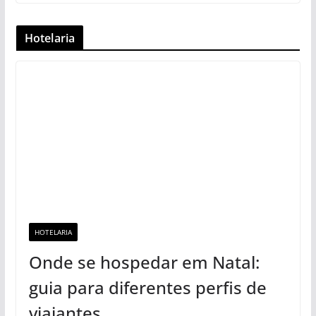
contatos e oportunidades.
A Importância da Reputação Online para Conversão
Como Lojas Virtuais Estão Usando IA para
Recomendações
12 Dicas para melhorar sua comunicação digital sem
investimentos altos
Comunicação Institucional em Ambientes Digitais
Como lidar com falhas em sistemas externos