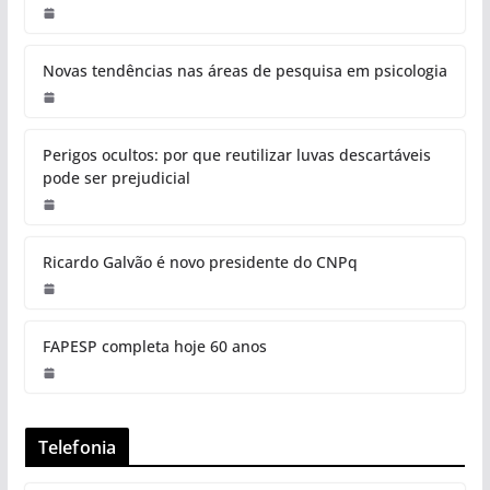
O Papel da Cultura
Organizacional em Ambientes
Altamente Tecnológicos
Redação
A adoção de tecnologias avançadas, como IA,
automação industrial, análise de dados e sistemas
integrados de gestão, trouxe ganhos significativos
Ardagh e PIT São José dos Campos abrem programa de
inovação com aporte de até US$ 27 mil por projeto
O Crescimento do Conteúdo “original-first” em Meio à
Saturação da IA