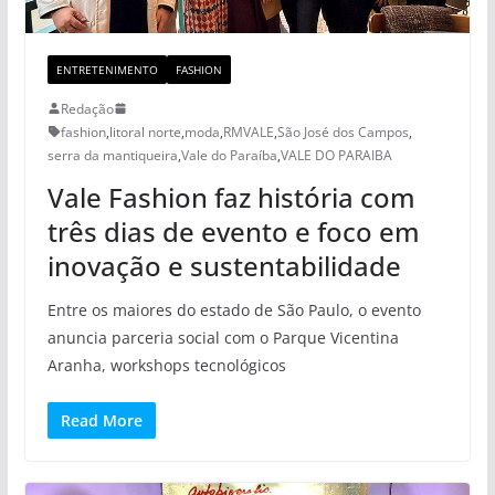
ENTRETENIMENTO
FASHION
Redação
fashion
,
litoral norte
,
moda
,
RMVALE
,
São José dos Campos
,
serra da mantiqueira
,
Vale do Paraíba
,
VALE DO PARAIBA
Vale Fashion faz história com
três dias de evento e foco em
inovação e sustentabilidade
Entre os maiores do estado de São Paulo, o evento
anuncia parceria social com o Parque Vicentina
Aranha, workshops tecnológicos
Read More