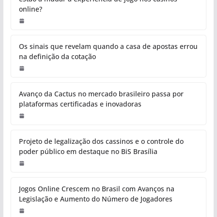
online?
Os sinais que revelam quando a casa de apostas errou
na definição da cotação
Avanço da Cactus no mercado brasileiro passa por
plataformas certificadas e inovadoras
P
r
oj
et
o
d
e
le