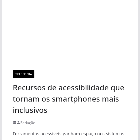
Como acompanhar os avanços da tecnologia em
Marketing?
Geladeira French Door Bespoke AI RM90F com Tela AI
Home da Samsung: inovação e tecnologia em foco
Energia Solar em Dias Nublados: Entenda o Impacto
na Geração
Green Tech Digital: Eficiência Energética em
Infraestruturas Web
Internet