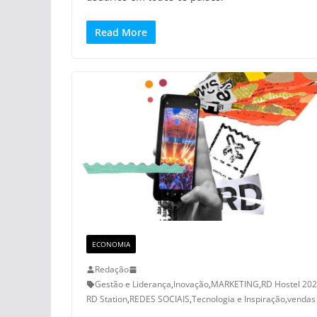
Read More
ECONOMIA
Redação
Gestão e Liderança
,
Inovação
,
MARKETING
,
RD Hostel 20
RD Station
,
REDES SOCIAIS
,
Tecnologia e Inspiração
,
vendas