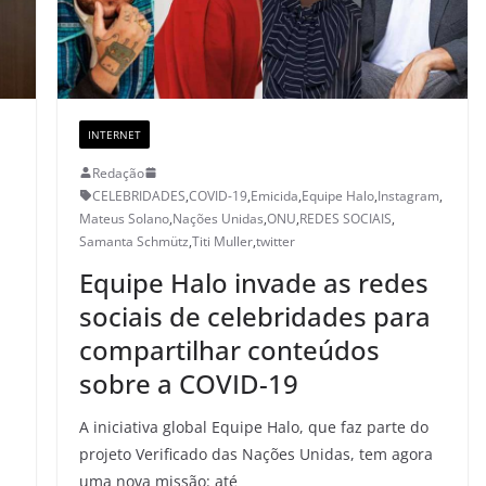
INTERNET
Redação
CELEBRIDADES
,
COVID-19
,
Emicida
,
Equipe Halo
,
Instagram
,
Mateus Solano
,
Nações Unidas
,
ONU
,
REDES SOCIAIS
,
Samanta Schmütz
,
Titi Muller
,
twitter
Equipe Halo invade as redes
sociais de celebridades para
compartilhar conteúdos
sobre a COVID-19
A iniciativa global Equipe Halo, que faz parte do
projeto Verificado das Nações Unidas, tem agora
uma nova missão: até