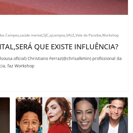
 dos Campos
,
saúde mental
,
SJC
,
sjcampos
,
VALE
,
Vale do Paraíba
,
Workshop
TAL,SERÁ QUE EXISTE INFLUÊNCIA?
sousa.oficial) Christiano Ferraz(@chrisalkmin) profissional da
cia, faz Workshop