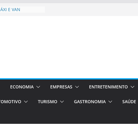
ÁXI E VAN
urismo em Porto
viços de transfer,
lados de alto padrão
sil bolsas –
 para o segundo
ampos será a capital
iências únicas e
vos)
á de volta!
 Estão
rocessos Orientados
ECONOMIA
EMPRESAS
ENTRETENIMENTO
TOMOTIVO
TURISMO
GASTRONOMIA
SAÚDE