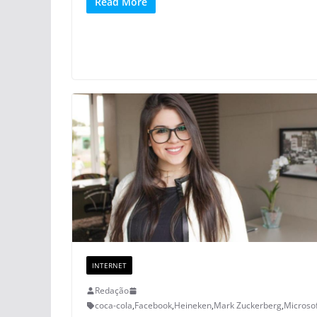
Read More
INTERNET
Redação
coca-cola
,
Facebook
,
Heineken
,
Mark Zuckerberg
,
Microso