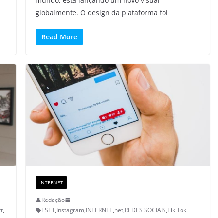
mundo, está lançando um novo visual
globalmente. O design da plataforma foi
Read More
INTERNET
Redação
ft
,
ESET
,
Instagram
,
INTERNET
,
net
,
REDES SOCIAIS
,
Tik Tok