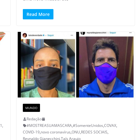
Read More
MUNDO
Redação
21
,
#MOSTREASUAMASCARA
,
#SomenteUnidos
,
COVAX
,
COVID-19
,
novo coronavírus
,
ONU
,
REDES SOCIAIS
,
Reynaldo Gianecchini
,
Taís Araujo