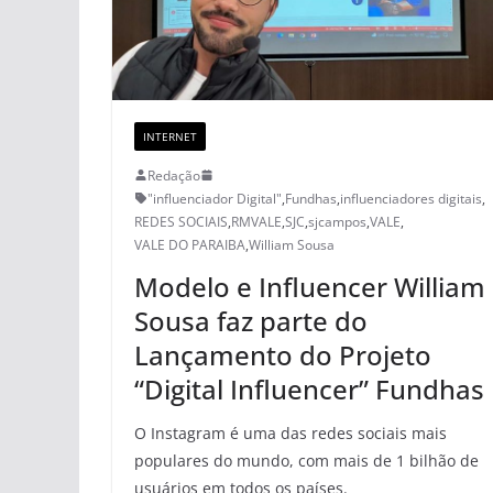
INTERNET
Redação
"influenciador Digital"
,
Fundhas
,
influenciadores digitais
,
REDES SOCIAIS
,
RMVALE
,
SJC
,
sjcampos
,
VALE
,
VALE DO PARAIBA
,
William Sousa
Modelo e Influencer William
Sousa faz parte do
Lançamento do Projeto
“Digital Influencer” Fundhas
O Instagram é uma das redes sociais mais
populares do mundo, com mais de 1 bilhão de
usuários em todos os países.