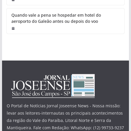
Quando vale a pena se hospedar em hotel do
aeroporto do Galeão antes ou depois do voo
O Portal de Notícias Jornal Joseense News - Nossa missão:
levar aos leitores-internautas os principais acontecimentos
da região do Vale do Paraíba, Litoral Norte e Serra da
Mantiqueira. Fale com Redação: WhatsApp: (12) 99733-9237