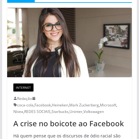
INTERNET
Redação
coca-cola
,
Facebook
,
Heineken
,
Mark Zuckerberg
,
Microsoft
,
Nívea
,
REDES SOCIAIS
,
Starbucks
,
Uninter
,
Volkswagen
A crise no boicote ao Facebook
Há quem pense que os discursos de ódio racial são