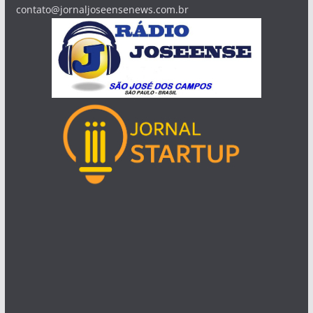
contato@jornaljoseensenews.com.br