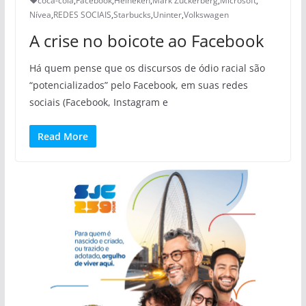
coca-cola
,
Facebook
,
Heineken
,
Mark Zuckerberg
,
Microsoft
,
Nívea
,
REDES SOCIAIS
,
Starbucks
,
Uninter
,
Volkswagen
A crise no boicote ao Facebook
Há quem pense que os discursos de ódio racial são
“potencializados” pelo Facebook, em suas redes
sociais (Facebook, Instagram e
Read More