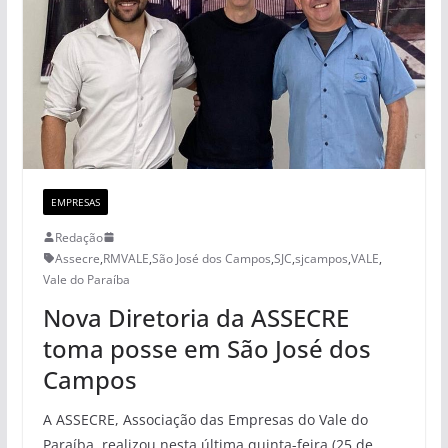
EMPRESAS
Redação
Assecre
,
RMVALE
,
São José dos Campos
,
SJC
,
sjcampos
,
VALE
,
Vale do Paraíba
Nova Diretoria da ASSECRE
toma posse em São José dos
Campos
A ASSECRE, Associação das Empresas do Vale do
Paraíba, realizou nesta última quinta-feira (25 de