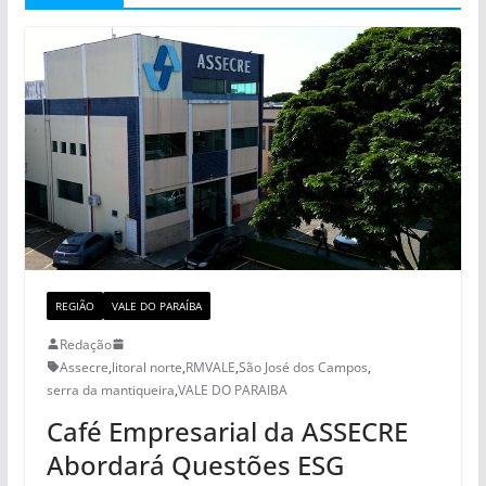
REGIÃO
VALE DO PARAÍBA
Redação
Assecre
,
litoral norte
,
RMVALE
,
São José dos Campos
,
serra da mantiqueira
,
VALE DO PARAIBA
Café Empresarial da ASSECRE
Abordará Questões ESG