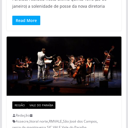
janeiro) a solenidade de posse da nova diretoria
Read More
REGIÃO
VALE DO PARAÍBA
Redação
Assecre
,
litoral norte
,
RMVALE
,
São José dos Campos
,
serra da mantiqueira
,
SJC
,
VALE
,
Vale do Paraíba
,