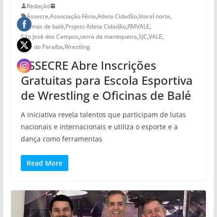
Redação
Assecre
,
Associação Fênix
,
Atleta Cidadão
,
litoral norte
,
Oficinas de balé
,
Projeto Atleta Cidadão
,
RMVALE
,
São José dos Campos
,
serra da mantiqueira
,
SJC
,
VALE
,
Vale do Paraíba
,
Wrestling
ASSECRE Abre Inscrições
Gratuitas para Escola Esportiva
de Wrestling e Oficinas de Balé
A iniciativa revela talentos que participam de lutas
nacionais e internacionais e utiliza o esporte e a
dança como ferramentas
Read More