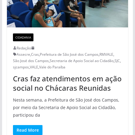
CIDADANIA
Redação
Assecre
,
Cras
,
Prefeitura de São José dos Campos
,
RMVALE
,
São José dos Campos
,
Secretaria de Apoio Social ao Cidadão
,
SJC
,
sjcampos
,
VALE
,
Vale do Paraíba
Cras faz atendimentos em ação
social no Chácaras Reunidas
Nesta semana, a Prefeitura de São José dos Campos,
por meio da Secretaria de Apoio Social ao Cidadão,
participou da
Read More