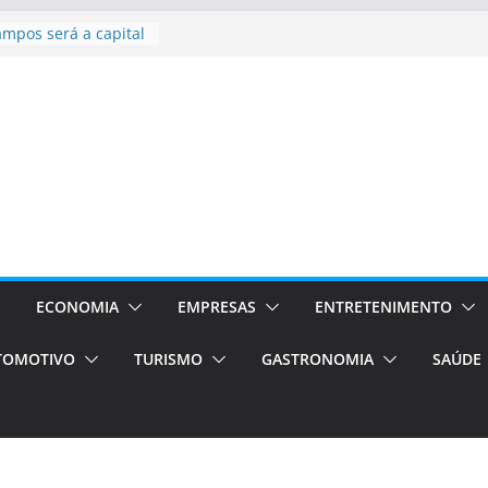
sil bolsas –
 para o segundo
ampos será a capital
iências únicas e
vos)
á de volta!
 Estão
rocessos Orientados
ÁXI E VAN
urismo em Porto
viços de transfer,
lados de alto padrão
ECONOMIA
EMPRESAS
ENTRETENIMENTO
TOMOTIVO
TURISMO
GASTRONOMIA
SAÚDE