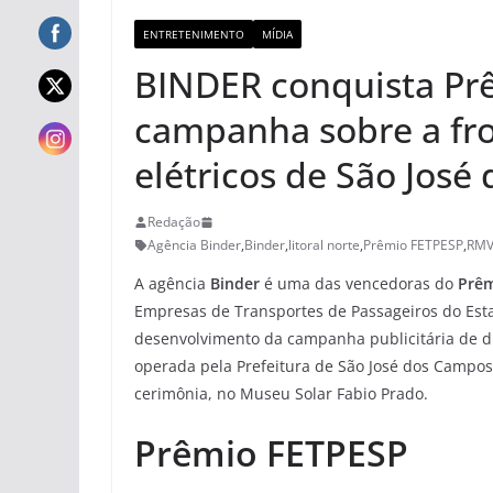
ENTRETENIMENTO
MÍDIA
BINDER conquista Pr
campanha sobre a fr
elétricos de São Jos
Redação
Agência Binder
,
Binder
,
litoral norte
,
Prêmio FETPESP
,
RMV
A agência
Binder
é uma das vencedoras do
Prêm
Empresas de Transportes de Passageiros do Esta
desenvolvimento da campanha publicitária de di
operada pela Prefeitura de São José dos Campos
cerimônia, no Museu Solar Fabio Prado.
Prêmio FETPESP