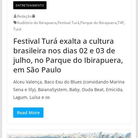
ENTRETENIMENTO
Redação
Auditório do Ibirapuera
,
Festival Turá
,
Parque do Ibirapuera
,
T4F
,
Turá
Festival Turá exalta a cultura
brasileira nos dias 02 e 03 de
julho, no Parque do Ibirapuera,
em São Paulo
Alceu Valença, Baco Exu do Blues (convidando Marina
Sena e Illy), BaianaSystem, Baby, Duda Beat, Emicida,
Lagum, Luísa e os
Read More