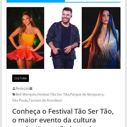
CULTURA
Redação
Bell Marques
,
Festival Tão Ser Tão
,
Parque do Ibirapuera
,
São Paulo
,
Tarcísio do Acordeon
Conheça o Festival Tão Ser Tão,
o maior evento da cultura