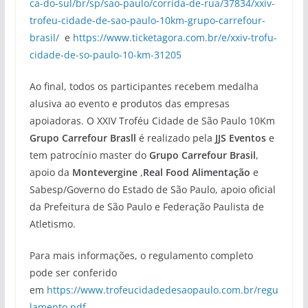
ca-do-sul/br/sp/sao-paulo/corrida-de-rua/37834/xxiv-
trofeu-cidade-de-sao-paulo-10km-grupo-carrefour-
brasil/
e
https://www.ticketagora.com.br/e/xxiv-trofu-
cidade-de-so-paulo-10-km-31205
Ao final, todos os participantes recebem medalha
alusiva ao evento e produtos das empresas
apoiadoras. O XXIV Troféu Cidade de São Paulo 10Km
Grupo Carrefour Brasll
é realizado pela
JJS Eventos
e
tem patrocínio master do
Grupo Carrefour Brasil
,
apoio da
Montevergine
,
Real Food Alimentação
e
Sabesp/Governo do Estado de São Paulo, apoio oficial
da Prefeitura de São Paulo e Federação Paulista de
Atletismo.
Para mais informações, o regulamento completo
pode ser conferido
em
https://www.trofeucidadedesaopaulo.com.br/regu
lamento.pdf