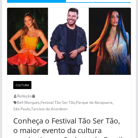
CULTURA
Redação
Bell Marques
,
Festival Tão Ser Tão
,
Parque do Ibirapuera
,
São Paulo
,
Tarcísio do Acordeon
Conheça o Festival Tão Ser Tão,
o maior evento da cultura