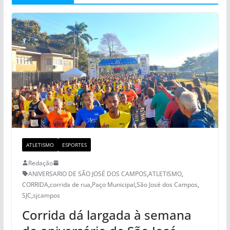
ATLETISMO
ESPORTES
Redação
ANIVERSARIO DE SÃO JOSÉ DOS CAMPOS
,
ATLETISMO
,
CORRIDA
,
corrida de rua
,
Paço Municipal
,
São José dos Campos
,
SJC
,
sjcampos
Corrida dá largada à semana