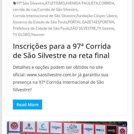
97ª São Silvestre
,
ATLETISMO
,
AVENIDA PAULISTA
,
CORRIDA
,
corrida de rua
,
Corrida de São Silvestre
,
Corrida Internacional de São Silvestre
,
Fundação Cásper Líbero
,
Governo do Estado de São Paulo
,
PORTAL GAZETAESPORTIVA
,
Prefeitura da Cidade de São Paulo
,
SÃO SILVESTRE
,
TV Gazeta
,
TV GLOBO
,
Yescom
Inscrições para a 97ª Corrida
de São Silvestre na reta final
Detalhes e opções podem ser obtidos no site
oficial: www.saosilvestre.com.br Já garantiu sua
presença na 97ª Corrida Internacional de São
Silvestre?
Read More