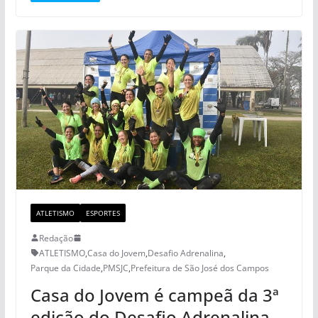
ATLETISMO
ESPORTES
Redação
ATLETISMO
,
Casa do Jovem
,
Desafio Adrenalina
,
Parque da Cidade
,
PMSJC
,
Prefeitura de São José dos Campos
Casa do Jovem é campeã da 3ª
edição do Desafio Adrenalina