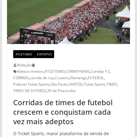
ATLETISMO
ESPORTES
Redação
Atlético mineiro
,
ATLETISMO
,
CORINTHIANS
,
Coritiba F.C
,
CORRIDA
,
corrida de rua
,
Cruzeiro
,
Flamengo
,
FUTEBOL
,
Podcast Ticket Sports
,
São Paulo
,
SANTOS
,
Ticket Sports
,
TIMES
,
TIMES DE FUTEBOL
,
XV de Piracicaba
Corridas de times de futebol
crescem e conquistam cada
vez mais adeptos
O Ticket Sports, maior plataforma de venda de