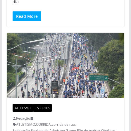
dia
Read More
ATLETISMO
ESPORTES
Redação
ATLETISMO
,
CORRIDA
,
corrida de rua
,
Federação Paulista de Atletismo
,
Grupo Pão de Açúcar
,
Obelisco
,