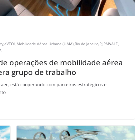
ty
,
eVTOL
,
Mobilidade Aérea Urbana (UAM)
,
Rio de Janeiro
,
RJ
,
RMVALE
,
A
o de operações de mobilidade aérea
era grupo de trabalho
aer, está cooperando com parceiros estratégicos e
nto