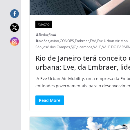
AVIAÇÃO
Redação
aviões
,
avion
,
CONOPS
,
Embraer
,
EVA
,
Eve Urban Air Mobili
São José dos Campos
,
SJC
,
sjcampos
,
VALE
,
VALE DO PARAIB
Rio de Janeiro terá conceit
urbana; Eve, da Embraer, lid
A Eve Urban Air Mobility, uma empresa da Embr
entidades governamentais para o desenvolvime
Read More