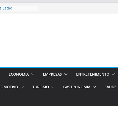
 Estão
rocessos Orientados
ÁXI E VAN
urismo em Porto
viços de transfer,
lados de alto padrão
sil bolsas –
 para o segundo
ampos será a capital
iências únicas e
vos)
ECONOMIA
EMPRESAS
ENTRETENIMENTO
á de volta!
TOMOTIVO
TURISMO
GASTRONOMIA
SAÚDE