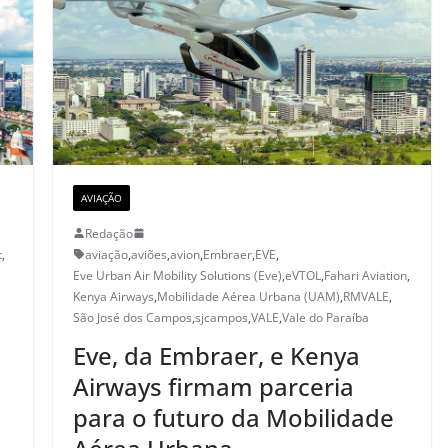
AVIAÇÃO
Redação
t
,
aviação
,
aviões
,
avion
,
Embraer
,
EVE
,
Eve Urban Air Mobility Solutions (Eve)
,
eVTOL
,
Fahari Aviation
,
Kenya Airways
,
Mobilidade Aérea Urbana (UAM)
,
RMVALE
,
São José dos Campos
,
sjcampos
,
VALE
,
Vale do Paraíba
Eve, da Embraer, e Kenya
Airways firmam parceria
para o futuro da Mobilidade