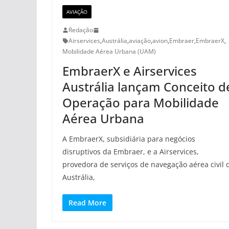
AVIAÇÃO
Redação
Airservices
,
Austrália
,
aviação
,
avion
,
Embraer
,
EmbraerX
,
Mobilidade Aérea Urbana (UAM)
EmbraerX e Airservices
Austrália lançam Conceito d
Operação para Mobilidade
Aérea Urbana
A EmbraerX, subsidiária para negócios
disruptivos da Embraer, e a Airservices,
provedora de serviços de navegação aérea civil 
Austrália,
Read More