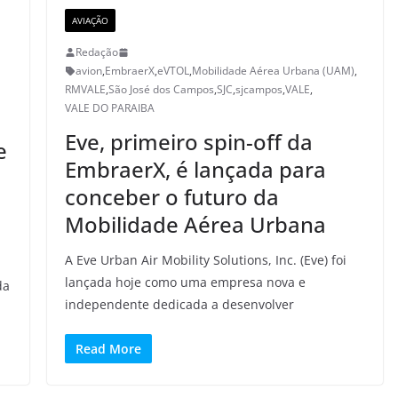
AVIAÇÃO
Redação
avion
,
EmbraerX
,
eVTOL
,
Mobilidade Aérea Urbana (UAM)
,
RMVALE
,
São José dos Campos
,
SJC
,
sjcampos
,
VALE
,
VALE DO PARAIBA
Eve, primeiro spin-off da
e
EmbraerX, é lançada para
conceber o futuro da
Mobilidade Aérea Urbana
A Eve Urban Air Mobility Solutions, Inc. (Eve) foi
lançada hoje como uma empresa nova e
da
independente dedicada a desenvolver
Read More