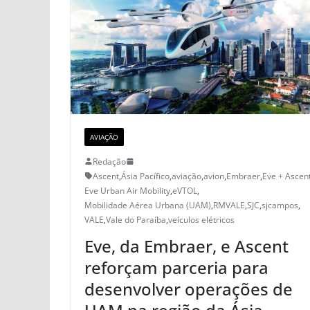
AVIAÇÃO
Redação
Ascent
,
Ásia Pacífico
,
aviação
,
avion
,
Embraer
,
Eve + Ascen
Eve Urban Air Mobility
,
eVTOL
,
Mobilidade Aérea Urbana (UAM)
,
RMVALE
,
SJC
,
sjcampos
,
VALE
,
Vale do Paraíba
,
veículos elétricos
Eve, da Embraer, e Ascent
reforçam parceria para
desenvolver operações de