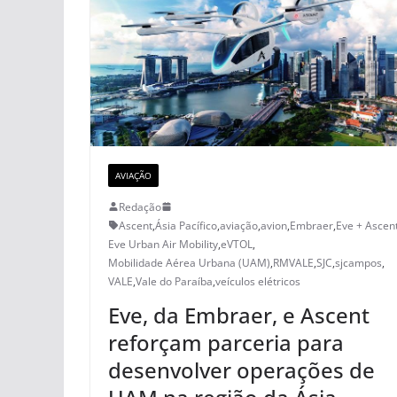
AVIAÇÃO
Redação
Ascent
,
Ásia Pacífico
,
aviação
,
avion
,
Embraer
,
Eve + Ascen
Eve Urban Air Mobility
,
eVTOL
,
Mobilidade Aérea Urbana (UAM)
,
RMVALE
,
SJC
,
sjcampos
,
VALE
,
Vale do Paraíba
,
veículos elétricos
Eve, da Embraer, e Ascent
reforçam parceria para
desenvolver operações de