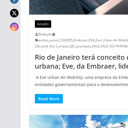
AVIAÇÃO
Redação
aviões
,
avion
,
CONOPS
,
Embraer
,
EVA
,
Eve Urban Air Mobili
São José dos Campos
,
SJC
,
sjcampos
,
VALE
,
VALE DO PARAIB
Rio de Janeiro terá conceit
urbana; Eve, da Embraer, lid
A Eve Urban Air Mobility, uma empresa da Embr
entidades governamentais para o desenvolvime
Read More