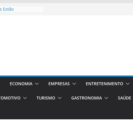
 Estão
rocessos Orientados
ÁXI E VAN
urismo em Porto
viços de transfer,
lados de alto padrão
sil bolsas –
 para o segundo
ampos será a capital
iências únicas e
vos)
ECONOMIA
EMPRESAS
ENTRETENIMENTO
á de volta!
TOMOTIVO
TURISMO
GASTRONOMIA
SAÚDE