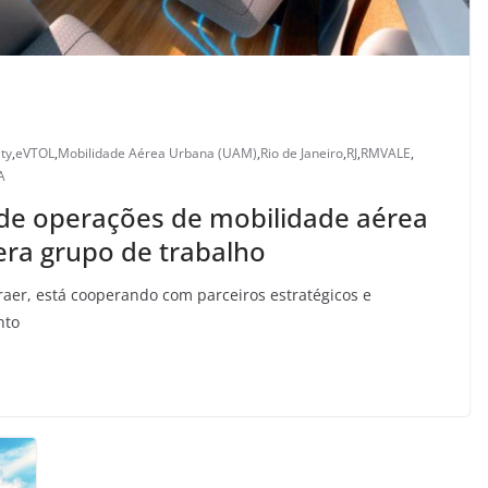
ty
,
eVTOL
,
Mobilidade Aérea Urbana (UAM)
,
Rio de Janeiro
,
RJ
,
RMVALE
,
A
o de operações de mobilidade aérea
era grupo de trabalho
aer, está cooperando com parceiros estratégicos e
nto