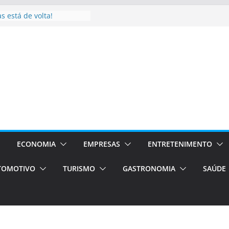
s está de volta!
a Brasil Expo 2026:
 do fisiculturismo
UR TÁXI E VAN
a o turismo em Porto
 serviços de transfer,
 traslados de alto padrão
 Brasil bolsas –
vagas para o segundo
os Campos será a capital
xperiências únicas e
clusivos)
ECONOMIA
EMPRESAS
ENTRETENIMENTO
TOMOTIVO
TURISMO
GASTRONOMIA
SAÚDE