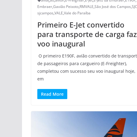
aviação
,
avion
,
E-Freighter
,
E-Jet
,
E-Jets da Embraer
,
E190F
,
Embraer
,
Gavião Peixoto
,
RMVALE
,
São José dos Campos
,
SJ
sjcampos
,
VALE
,
Vale do Paraíba
Primeiro E-Jet convertido
para transporte de carga faz
voo inaugural
O primeiro E190F, avião convertido de transpor
de passageiros para cargueiro (E-Freighter),
completou com sucesso seu voo inaugural hoje,
em
Read More