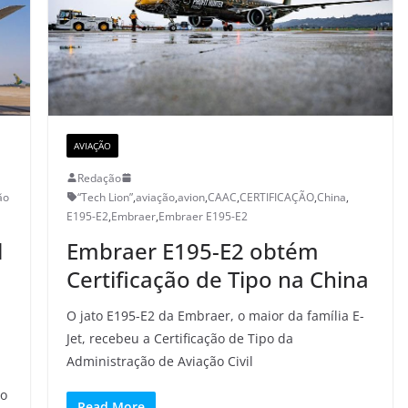
AVIAÇÃO
Redação
ão
“Tech Lion”
,
aviação
,
avion
,
CAAC
,
CERTIFICAÇÃO
,
China
,
E195-E2
,
Embraer
,
Embraer E195-E2
l
Embraer E195-E2 obtém
Certificação de Tipo na China
O jato E195-E2 da Embraer, o maior da família E-
Jet, recebeu a Certificação de Tipo da
Administração de Aviação Civil
ão
Read More