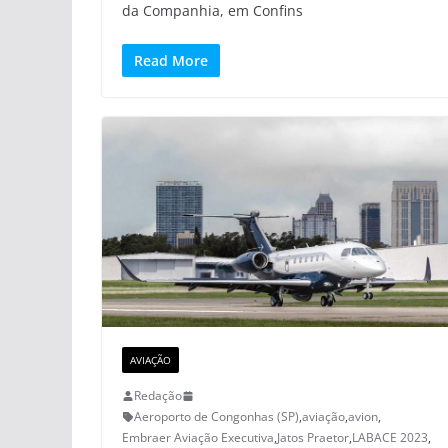
da Companhia, em Confins
Read More
AVIAÇÃO
Redação
Aeroporto de Congonhas (SP)
,
aviação
,
avion
,
Embraer Aviação Executiva
,
Jatos Praetor
,
LABACE 2023
,