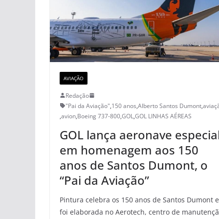
AVIAÇÃO
Redação
"Pai da Aviação"
,
150 anos
,
Alberto Santos Dumont
,
aviaç
,
avion
,
Boeing 737-800
,
GOL
,
GOL LINHAS AÉREAS
GOL lança aeronave especia
em homenagem aos 150
anos de Santos Dumont, o
“Pai da Aviação”
Pintura celebra os 150 anos de Santos Dumont e
foi elaborada no Aerotech, centro de manutenç