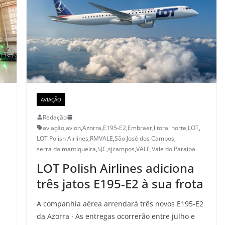
AVIAÇÃO
Redação
aviação
,
avion
,
Azorra
,
E195-E2
,
Embraer
,
litoral norte
,
LOT
,
LOT Polish Airlines
,
RMVALE
,
São José dos Campos
,
serra da mantiqueira
,
SJC
,
sjcampos
,
VALE
,
Vale do Paraíba
LOT Polish Airlines adiciona
três jatos E195-E2 à sua frota
A companhia aérea arrendará três novos E195-E2
da Azorra · As entregas ocorrerão entre julho e