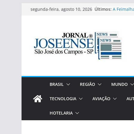
Pular
Últimos:
A Feimalha
segunda-feira, agosto 10, 2026
para
Mr. Olympi
muito além
o
ZENON TO
conteúdo
impulsion
Seguro com
passeios e
Educa Mais
lançadas 
semestre!
São José d
do vinho(e
rótulos ex
BRASIL
REGIÃO
MUNDO
TECNOLOGIA
AVIAÇÃO
AU
HOTELARIA