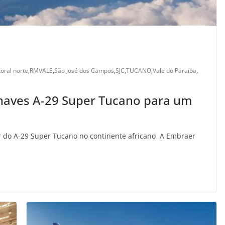
itoral norte
,
RMVALE
,
São José dos Campos
,
SJC
,
TUCANO
,
Vale do Paraíba
,
naves A-29 Super Tucano para um
or do A-29 Super Tucano no continente africano A Embraer