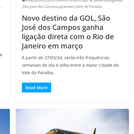
aviação
,
GOL
,
GOL LINHAS AÉREAS
,
Rio de Janeiro
,
Riogaleão
C
,
,
São José dos Campos
,
sjcampos
,
Vale do Paraíba
Novo destino da GOL, São
José dos Campos ganha
ligação direta com o Rio de
Janeiro em março
te
A partir de 27/03/24, serão três frequências
semanais de ida e volta entre a maior cidade do
Vale do Paraíba,
Read More