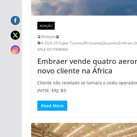
AVIAÇÃO
Redação
A-29
,
A-29 Super Tucano
,
África
,
aviação
,
avion
,
Embraer
,
l
VALE DO PARAIBA
Embraer vende quatro aero
novo cliente na África
Cliente não revelado se tornará o sexto operad
(NYSE: ERJ; B3:
Read More