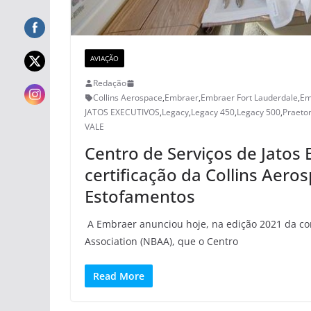
AVIAÇÃO
Redação
Collins Aerospace
,
Embraer
,
Embraer Fort Lauderdale
,
Em
JATOS EXECUTIVOS
,
Legacy
,
Legacy 450
,
Legacy 500
,
Praeto
VALE
Centro de Serviços de Jatos
certificação da Collins Aer
Estofamentos
A Embraer anunciou hoje, na edição 2021 da con
Association (NBAA), que o Centro
Read More