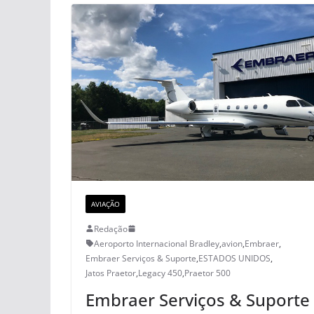
AVIAÇÃO
Redação
Aeroporto Internacional Bradley
,
avion
,
Embraer
,
Embraer Serviços & Suporte
,
ESTADOS UNIDOS
,
Jatos Praetor
,
Legacy 450
,
Praetor 500
Embraer Serviços & Suporte