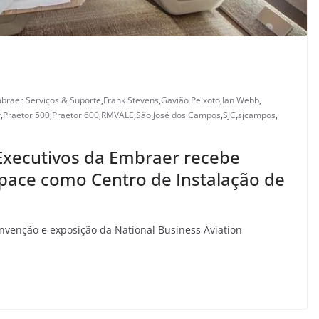
braer Serviços & Suporte
,
Frank Stevens
,
Gavião Peixoto
,
Ian Webb
,
r
,
Praetor 500
,
Praetor 600
,
RMVALE
,
São José dos Campos
,
SJC
,
sjcampos
,
 Executivos da Embraer recebe
ospace como Centro de Instalação de
venção e exposição da National Business Aviation