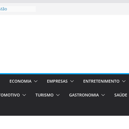
stão
essos Orientados
 E VAN
smo em Porto
s de transfer,
os de alto padrão
bolsas –
ra o segundo
os será a capital
cias únicas e
ECONOMIA
EMPRESAS
ENTRETENIMENTO
e volta!
TOMOTIVO
TURISMO
GASTRONOMIA
SAÚDE