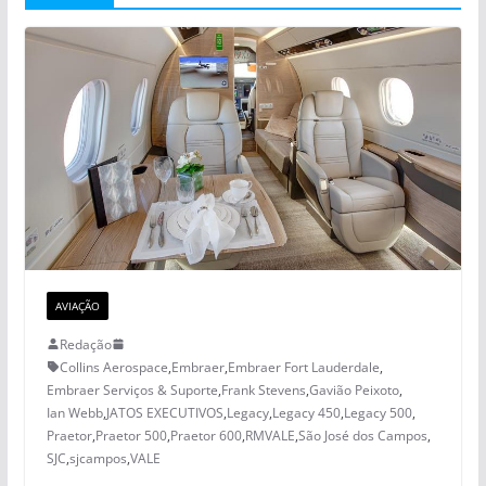
AVIAÇÃO
Redação
Collins Aerospace
,
Embraer
,
Embraer Fort Lauderdale
,
Embraer Serviços & Suporte
,
Frank Stevens
,
Gavião Peixoto
,
Ian Webb
,
JATOS EXECUTIVOS
,
Legacy
,
Legacy 450
,
Legacy 500
,
Praetor
,
Praetor 500
,
Praetor 600
,
RMVALE
,
São José dos Campos
,
SJC
,
sjcampos
,
VALE