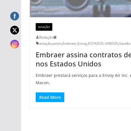
AVIAÇÃO
Redação
aviação
,
avion
,
Embraer
,
Envoy
,
ESTADOS UNIDOS
,
Gavião
Embraer assina contratos d
nos Estados Unidos
Embraer prestará serviços para a Envoy Air Inc. 
Macon,
Read More