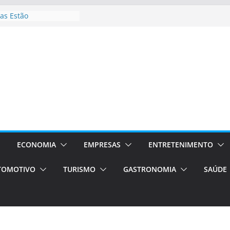
as Estão
 Processos Orientados
TÁXI E VAN
turismo em Porto
rviços de transfer,
aslados de alto padrão
asil bolsas –
as para o segundo
Campos será a capital
riências únicas e
ivos)
ECONOMIA
EMPRESAS
ENTRETENIMENTO
stá de volta!
TOMOTIVO
TURISMO
GASTRONOMIA
SAÚDE