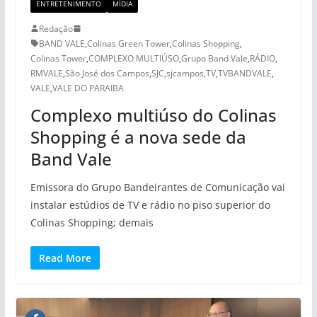
ENTRETENIMENTO
MÍDIA
Redação
BAND VALE
,
Colinas Green Tower
,
Colinas Shopping
,
Colinas Tower
,
COMPLEXO MULTIÚSO
,
Grupo Band Vale
,
RÁDIO
,
RMVALE
,
São José dos Campos
,
SJC
,
sjcampos
,
TV
,
TVBANDVALE
,
VALE
,
VALE DO PARAIBA
Complexo multiúso do Colinas
Shopping é a nova sede da
Band Vale
Emissora do Grupo Bandeirantes de Comunicação vai
instalar estúdios de TV e rádio no piso superior do
Colinas Shopping; demais
Read More