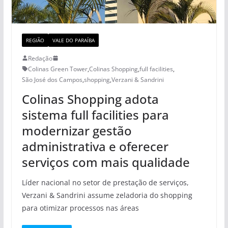
REGIÃO
VALE DO PARAÍBA
Redação
Colinas Green Tower
,
Colinas Shopping
,
full facilities
,
São José dos Campos
,
shopping
,
Verzani & Sandrini
Colinas Shopping adota
sistema full facilities para
modernizar gestão
administrativa e oferecer
serviços com mais qualidade
Líder nacional no setor de prestação de serviços,
Verzani & Sandrini assume zeladoria do shopping
para otimizar processos nas áreas