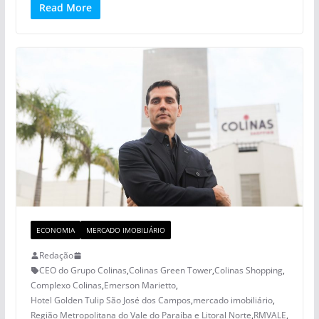
Read More
ECONOMIA
MERCADO IMOBILIÁRIO
Redação
CEO do Grupo Colinas
,
Colinas Green Tower
,
Colinas Shopping
,
Complexo Colinas
,
Emerson Marietto
,
Hotel Golden Tulip São José dos Campos
,
mercado imobiliário
,
Região Metropolitana do Vale do Paraíba e Litoral Norte
,
RMVALE
,