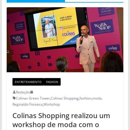
ENTRETENIMENTO
FASHION
Redação
Colinas Green Tower
,
Colinas Shopping
,
fashion
,
moda
,
Reginaldo Fonseca
,
Workshop
Colinas Shopping realizou um
workshop de moda com o