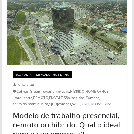
ECONOMIA
MERCADO IMOBILIÁRIO
Redação
Colinas Green Tower
,
empresas
,
HÍBRIDO
,
HOME OFFICE
,
litoral norte
,
REMOTO
,
RMVALE
,
São José dos Campos
,
serra da mantiqueira
,
SJC
,
sjcampos
,
VALE
,
VALE DO PARAIBA
Modelo de trabalho presencial,
remoto ou híbrido. Qual o ideal
para a sua empresa?