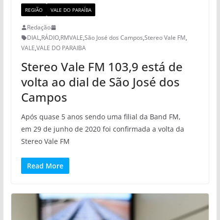
REGIÃO
VALE DO PARAÍBA
Redação
DIAL
,
RÁDIO
,
RMVALE
,
São José dos Campos
,
Stereo Vale FM
,
VALE
,
VALE DO PARAIBA
Stereo Vale FM 103,9 está de
volta ao dial de São José dos
Campos
Após quase 5 anos sendo uma filial da Band FM,
em 29 de junho de 2020 foi confirmada a volta da
Stereo Vale FM
Read More