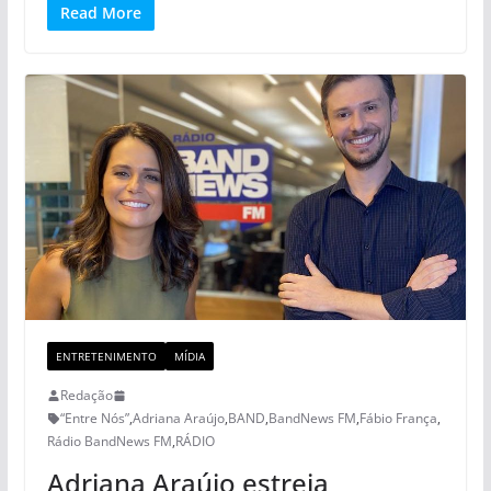
Read More
ENTRETENIMENTO
MÍDIA
Redação
“Entre Nós”
,
Adriana Araújo
,
BAND
,
BandNews FM
,
Fábio França
,
Rádio BandNews FM
,
RÁDIO
Adriana Araújo estreia