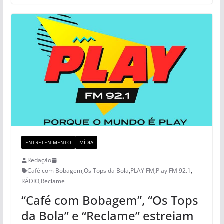
ENTRETENIMENTO
MÍDIA
Redação
Café com Bobagem
,
Os Tops da Bola
,
PLAY FM
,
Play FM 92.1
,
RÁDIO
,
Reclame
“Café com Bobagem”, “Os Tops
da Bola” e “Reclame” estreiam