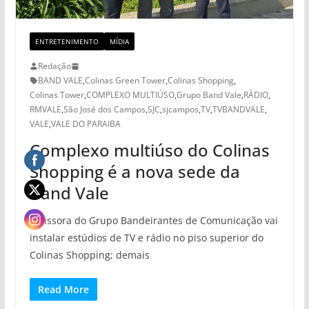
ENTRETENIMENTO
MÍDIA
Redação
BAND VALE
,
Colinas Green Tower
,
Colinas Shopping
,
Colinas Tower
,
COMPLEXO MULTIÚSO
,
Grupo Band Vale
,
RÁDIO
,
RMVALE
,
São José dos Campos
,
SJC
,
sjcampos
,
TV
,
TVBANDVALE
,
VALE
,
VALE DO PARAIBA
Complexo multiúso do Colinas
Shopping é a nova sede da
Band Vale
Emissora do Grupo Bandeirantes de Comunicação vai
instalar estúdios de TV e rádio no piso superior do
Colinas Shopping; demais
Read More