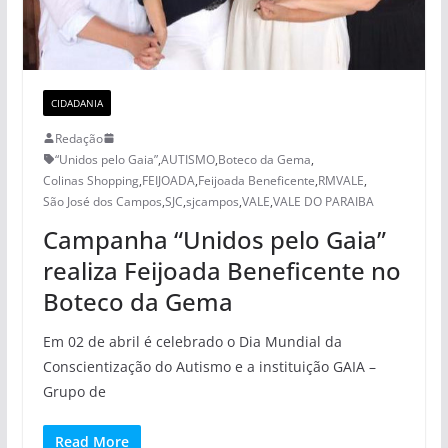
CIDADANIA
Redação
“Unidos pelo Gaia”
,
AUTISMO
,
Boteco da Gema
,
Colinas Shopping
,
FEIJOADA
,
Feijoada Beneficente
,
RMVALE
,
São José dos Campos
,
SJC
,
sjcampos
,
VALE
,
VALE DO PARAIBA
Campanha “Unidos pelo Gaia”
realiza Feijoada Beneficente no
Boteco da Gema
Em 02 de abril é celebrado o Dia Mundial da
Conscientização do Autismo e a instituição GAIA –
Grupo de
Read More