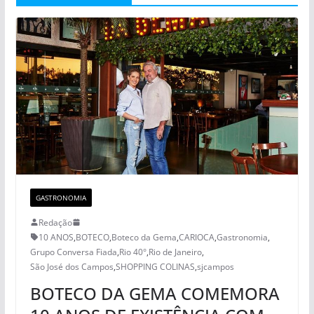
GASTRONOMIA
Redação
10 ANOS
,
BOTECO
,
Boteco da Gema
,
CARIOCA
,
Gastronomia
,
Grupo Conversa Fiada
,
Rio 40°
,
Rio de Janeiro
,
São José dos Campos
,
SHOPPING COLINAS
,
sjcampos
BOTECO DA GEMA COMEMORA