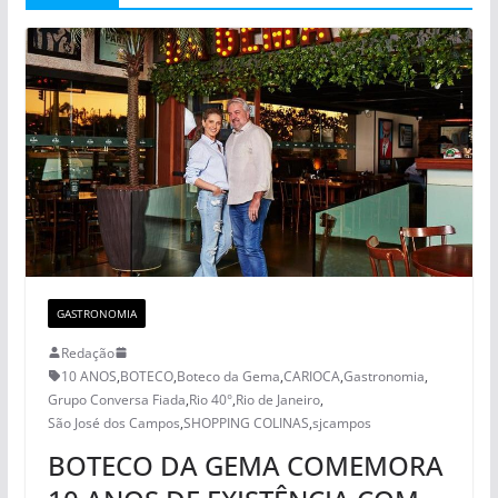
GASTRONOMIA
Redação
10 ANOS
,
BOTECO
,
Boteco da Gema
,
CARIOCA
,
Gastronomia
,
Grupo Conversa Fiada
,
Rio 40°
,
Rio de Janeiro
,
São José dos Campos
,
SHOPPING COLINAS
,
sjcampos
BOTECO DA GEMA COMEMORA