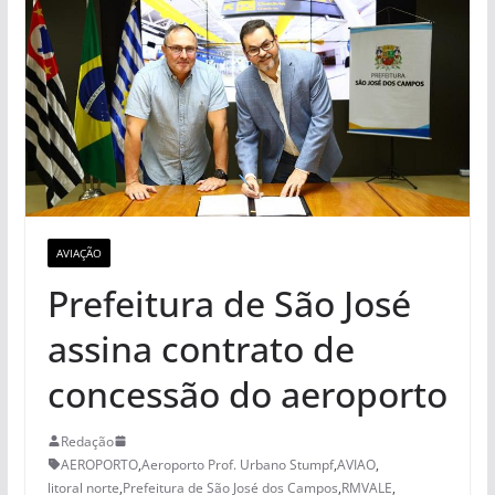
AVIAÇÃO
Prefeitura de São José
assina contrato de
concessão do aeroporto
Redação
AEROPORTO
,
Aeroporto Prof. Urbano Stumpf
,
AVIAO
,
litoral norte
,
Prefeitura de São José dos Campos
,
RMVALE
,