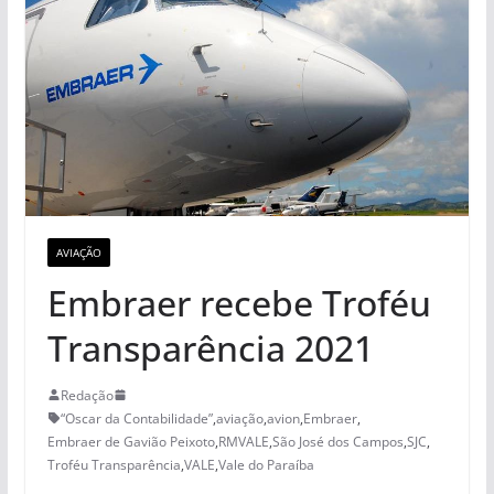
AVIAÇÃO
Embraer recebe Troféu
Transparência 2021
Redação
“Oscar da Contabilidade”
,
aviação
,
avion
,
Embraer
,
Embraer de Gavião Peixoto
,
RMVALE
,
São José dos Campos
,
SJC
,
Troféu Transparência
,
VALE
,
Vale do Paraíba