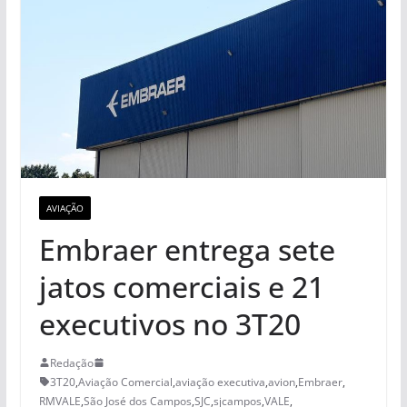
AVIAÇÃO
Embraer entrega sete
jatos comerciais e 21
executivos no 3T20
Redação
3T20
,
Aviação Comercial
,
aviação executiva
,
avion
,
Embraer
,
RMVALE
,
São José dos Campos
,
SJC
,
sjcampos
,
VALE
,