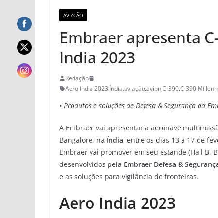
AVIAÇÃO
Embraer apresenta C
India 2023
Redação
Aero India 2023
,
Índia
,
aviação
,
avion
,
C-390
,
C-390 Millen
• Produtos e soluções de Defesa & Segurança da Em
A Embraer vai apresentar a aeronave multimiss
Bangalore, na
Índia
, entre os dias 13 a 17 de f
Embraer vai promover em seu estande (Hall B, B2
desenvolvidos pela
Embraer Defesa & Seguranç
e as soluções para vigilância de fronteiras.
Aero India 2023