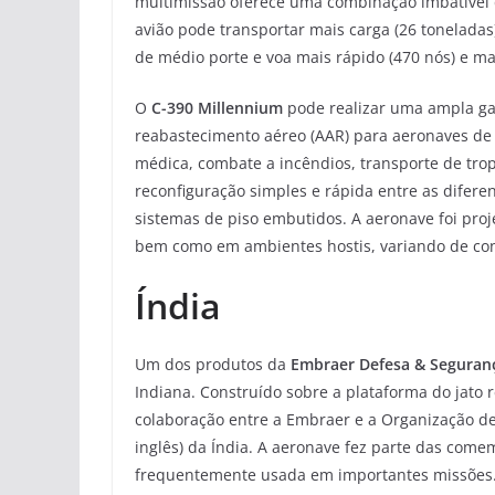
multimissão oferece uma combinação imbatível d
avião pode transportar mais carga (26 tonelada
de médio porte e voa mais rápido (470 nós) e ma
O
C-390 Millennium
pode realizar uma ampla ga
reabastecimento aéreo (AAR) para aeronaves de a
médica, combate a incêndios, transporte de trop
reconfiguração simples e rápida entre as difere
sistemas de piso embutidos. A aeronave foi pro
bem como em ambientes hostis, variando de cond
Índia
Um dos produtos da
Embraer Defesa & Segura
Indiana. Construído sobre a plataforma do jato r
colaboração entre a Embraer e a Organização d
inglês) da Índia. A aeronave fez parte das come
frequentemente usada em importantes missões