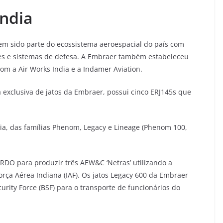
ndia
em sido parte do ecossistema aeroespacial do país com
ves e sistemas de defesa. A Embraer também estabeleceu
com a Air Works India e a Indamer Aviation.
ra exclusiva de jatos da Embraer, possui cinco ERJ145s que
ndia, das famílias Phenom, Legacy e Lineage (Phenom 100,
DO para produzir três AEW&C ‘Netras’ utilizando a
orça Aérea Indiana (IAF). Os jatos Legacy 600 da Embraer
rity Force (BSF) para o transporte de funcionários do