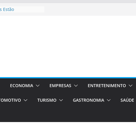
 Estão
rocessos Orientados
ÁXI E VAN
urismo em Porto
viços de transfer,
lados de alto padrão
sil bolsas –
 para o segundo
ampos será a capital
iências únicas e
vos)
ECONOMIA
EMPRESAS
ENTRETENIMENTO
á de volta!
TOMOTIVO
TURISMO
GASTRONOMIA
SAÚDE