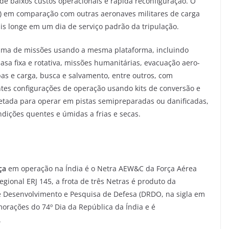
e baixos custos operacionais e rápida reconfiguração. O
s) em comparação com outras aeronaves militares de carga
is longe em um dia de serviço padrão da tripulação.
ma de missões usando a mesma plataforma, incluindo
sa fixa e rotativa, missões humanitárias, evacuação aero-
as e carga, busca e salvamento, entre outros, com
ntes configurações de operação usando kits de conversão e
jetada para operar em pistas semipreparadas ou danificadas,
ições quentes e úmidas a frias e secas.
nça
em operação na Índia é o Netra AEW&C da Força Aérea
egional ERJ 145, a frota de três Netras é produto da
e Desenvolvimento e Pesquisa de Defesa (DRDO, na sigla em
morações do 74º Dia da República da Índia e é
.