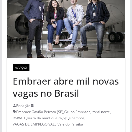
AVIAÇÃO
Embraer abre mil novas
vagas no Brasil
Redação
Embraer
,
Gavião Peixoto (SP)
,
Grupo Embraer
,
litoral norte
,
RMVALE
,
serra da mantiqueira
,
SJC
,
sjcampos
,
VAGAS DE EMPREGO
,
VALE
,
Vale do Paraíba