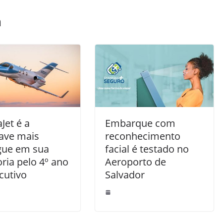
m
Jet é a
Embarque com
ave mais
reconhecimento
gue em sua
facial é testado no
ria pelo 4º ano
Aeroporto de
cutivo
Salvador