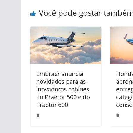
Você pode gostar també
Embraer anuncia
Honda
novidades para as
aeron
inovadoras cabines
entre
do Praetor 500 e do
catego
Praetor 600
conse