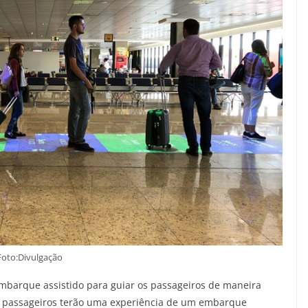
Foto:Divulgação
barque assistido para guiar os passageiros de maneira
 os passageiros terão uma experiência de um embarque