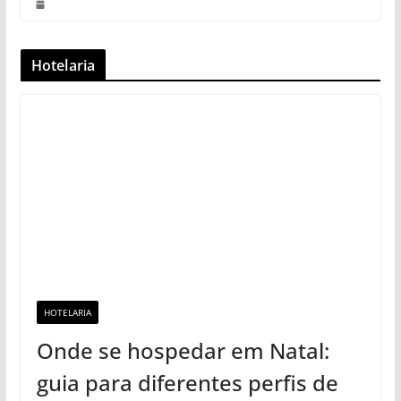
O projeto de pesquisa manifesta-se como o coração
pulsante da inquirição científica, transcendendo um
simples esboço de ideias e premissas.
Perigos ocultos: por que reutilizar luvas descartáveis
pode ser prejudicial
Novas tendências nas áreas de pesquisa em psicologia
Perigos ocultos: por que reutilizar luvas descartáveis
pode ser prejudicial
Ricardo Galvão é novo presidente do CNPq