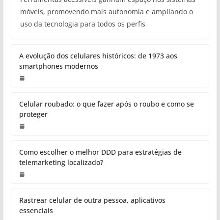
Pesquisa
PESQUISA
A Função Transcendental do
Projeto de Pesquisa: Mais Que
um Esboço Científico
Redação