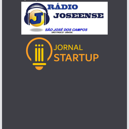
Como escolher o melhor DDD para estratégias de
telemarketing localizado?
Rastrear celular de outra pessoa, aplicativos
essenciais
Hotelaria