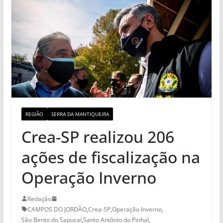
REGIÃO
SERRA DA MANTIQUEIRA
Crea-SP realizou 206
ações de fiscalização na
Operação Inverno
Redação
CAMPOS DO JORDÃO
,
Crea-SP
,
Operação Inverno
,
São Bento do Sapucaí
,
Santo Antônio do Pinhal
,