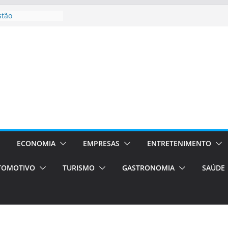
stão
essos Orientados
 E VAN
smo em Porto
s de transfer,
os de alto padrão
bolsas –
ra o segundo
os será a capital
cias únicas e
ECONOMIA
EMPRESAS
ENTRETENIMENTO
e volta!
TOMOTIVO
TURISMO
GASTRONOMIA
SAÚDE