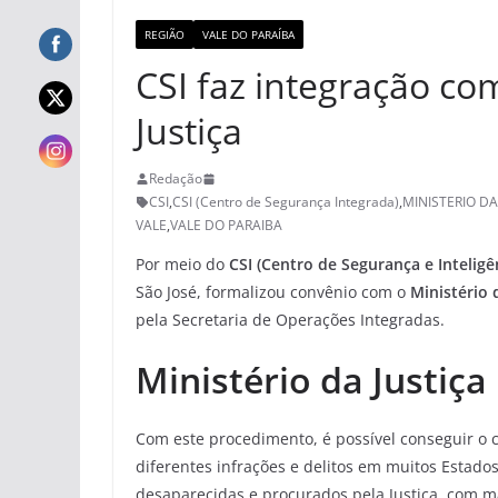
REGIÃO
VALE DO PARAÍBA
CSI faz integração co
Justiça
Redação
CSI
,
CSI (Centro de Segurança Integrada)
,
MINISTERIO DA
VALE
,
VALE DO PARAIBA
Por meio do
CSI (Centro de Segurança e Inteligê
São José, formalizou convênio com o
Ministério 
pela Secretaria de Operações Integradas.
Ministério da Justiça
Com este procedimento, é possível conseguir o
diferentes infrações e delitos em muitos Estado
desaparecidas e procurados pela Justiça, com m