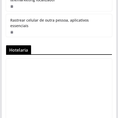
Como escolher o melhor DDD para
estratégias de telemarketing
localizado?
Rastrear celular de outra pessoa,
aplicativos essenciais
Hotelaria