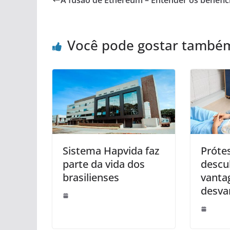
A fusão de Ethereum – Entender os benefíc
Você pode gostar també
Sistema Hapvida faz
Próte
parte da vida dos
descu
brasilienses
vanta
desva