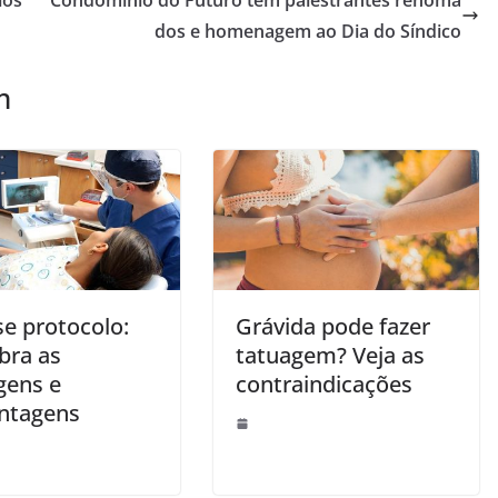
ios
Condomínio do Futuro tem palestrantes renoma
dos e homenagem ao Dia do Síndico
m
se protocolo:
Grávida pode fazer
bra as
tatuagem? Veja as
gens e
contraindicações
ntagens