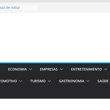
stá de volta!
as Estão
 Processos Orientados
TÁXI E VAN
turismo em Porto
rviços de transfer,
aslados de alto padrão
asil bolsas –
as para o segundo
Campos será a capital
riências únicas e
ECONOMIA
EMPRESAS
ENTRETENIMENTO
ivos)
TOMOTIVO
TURISMO
GASTRONOMIA
SAÚDE