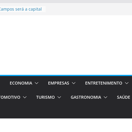
asil bolsas –
as para o segundo
Campos será a capital
riências únicas e
ivos)
stá de volta!
as Estão
 Processos Orientados
TÁXI E VAN
turismo em Porto
rviços de transfer,
ECONOMIA
EMPRESAS
ENTRETENIMENTO
aslados de alto padrão
TOMOTIVO
TURISMO
GASTRONOMIA
SAÚDE