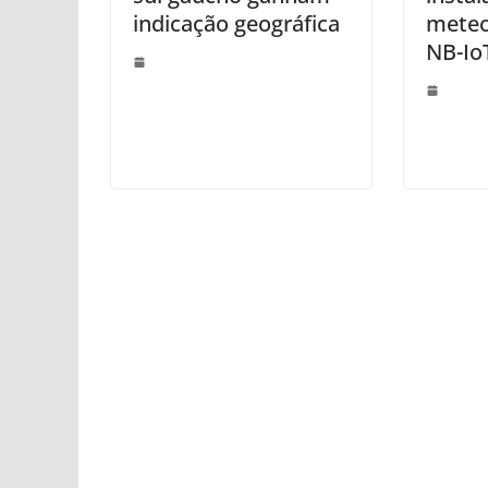
indicação geográfica
meteo
NB-Io