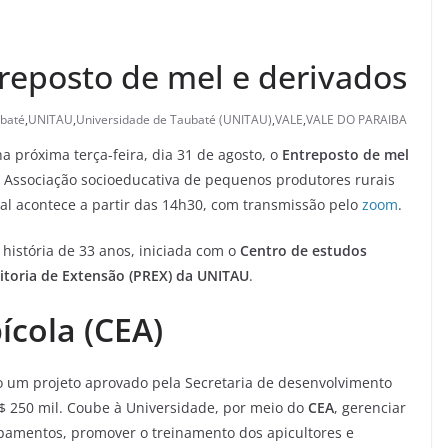
eposto de mel e derivados
baté
,
UNITAU
,
Universidade de Taubaté (UNITAU)
,
VALE
,
VALE DO PARAIBA
a próxima terça-feira, dia 31 de agosto, o
Entreposto de mel
 Associação socioeducativa de pequenos produtores rurais
ual acontece a partir das 14h30, com transmissão pelo
zoom
.
história de 33 anos, iniciada com o
Centro de estudos
itoria de Extensão (PREX) da UNITAU
.
ícola (CEA)
do um projeto aprovado pela Secretaria de desenvolvimento
$ 250 mil. Coube à Universidade, por meio do
CEA
, gerenciar
pamentos, promover o treinamento dos apicultores e