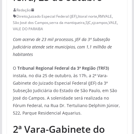
Redação
Direito
,
Juizado Especial Federal (JEF)
,
litoral norte
,
RMVALE
,
São José dos Campos
,
serra da mantiqueira
,
SJC
,
sjcampos
,
VALE
,
VALE DO PARAIBA
Com acervo de 23 mil processos, JEF da 3ª Subseção
Judiciária atende sete municípios, com 1,1 milhão de
habitantes
O
Tribunal Regional Federal da 3ª Região (TRF3)
instala, no dia 25 de outubro, às 17h, a 2ª Vara-
Gabinete do Juizado Especial Federal (JEF) da 3ª
Subseção Judiciária do Estado de São Paulo, em São
José do Campos. A solenidade será realizada no
Fórum Federal, na Rua Dr. Tertuliano Delphim Júnior,
522, Parque Residencial Aquarius.
2ª Vara-Gabinete do