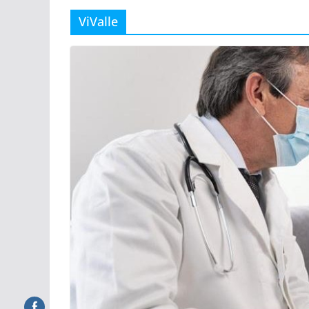
ViValle