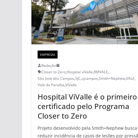
EMPRESAS
Redação
Closer to Zero
,
Hospital viValle
,
RMVALE
,
São José dos Campos
,
SJC
,
sjcampos
,
Smith+Nephew
,
VALE
,
Vale do Paraíba
,
ViValle
Hospital ViValle é o primeiro
certificado pelo Programa
Closer to Zero
Projeto desenvolvido pela Smith+Nephew busca
reduzir incidência de casos de lesões por press