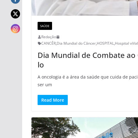
SAÚDE
Redação
CANCÊR
,
Dia Mundial do Câncer
,
HOSPITAL
,
Hospital viVal
Dia Mundial de Combate ao 
lo
A oncologia é a área da saúde que cuida de pac
ser um
Read More