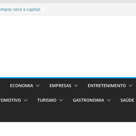
sil bolsas –
 para o segundo
ampos será a capital
iências únicas e
vos)
á de volta!
 Estão
rocessos Orientados
ÁXI E VAN
urismo em Porto
viços de transfer,
ECONOMIA
EMPRESAS
ENTRETENIMENTO
lados de alto padrão
TOMOTIVO
TURISMO
GASTRONOMIA
SAÚDE