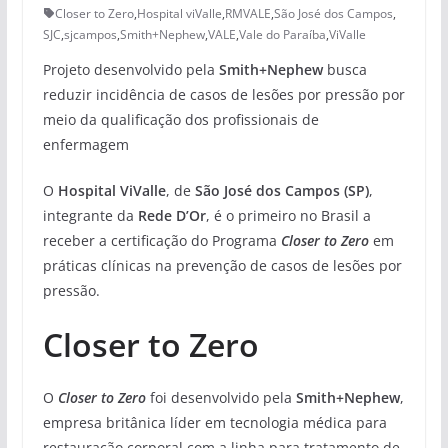
Closer to Zero
,
Hospital viValle
,
RMVALE
,
São José dos Campos
,
SJC
,
sjcampos
,
Smith+Nephew
,
VALE
,
Vale do Paraíba
,
ViValle
Projeto desenvolvido pela
Smith+Nephew
busca
reduzir incidência de casos de lesões por pressão por
meio da qualificação dos profissionais de
enfermagem
O
Hospital ViValle
, de
São José dos Campos (SP)
,
integrante da
Rede D’Or
, é o primeiro no Brasil a
receber a certificação do Programa
Closer to Zero
em
práticas clínicas na prevenção de casos de lesões por
pressão.
Closer to Zero
O
Closer to Zero
foi desenvolvido pela
Smith+Nephew
,
empresa britânica líder em tecnologia médica para
restauração corporal com a linha para tratamento de