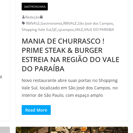
GASTRONOMIA
Redação
´RMVALE
,
Gastronomia
,
RMVALE
,
São José dos Campos
,
Shopping Vale Sul
,
SJC
,
sjcampos
,
VALE
,
VALE DO PARAIBA
MANIA DE CHURRASCO !
PRIME STEAK & BURGER
ESTREIA NA REGIÃO DO VALE
DO PARAÍBA
ia
Novo restaurante abre suas portas no Shopping
Vale Sul, localizado em São José dos Campos, no
interior de São Paulo, com espaço amplo
Read More