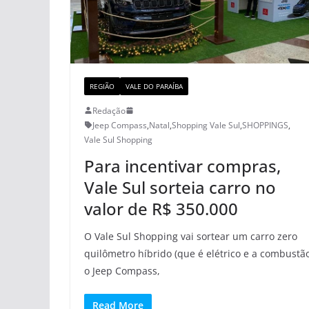
REGIÃO
VALE DO PARAÍBA
Redação
Jeep Compass
,
Natal
,
Shopping Vale Sul
,
SHOPPINGS
,
Vale Sul Shopping
Para incentivar compras,
Vale Sul sorteia carro no
valor de R$ 350.000
O Vale Sul Shopping vai sortear um carro zero
quilômetro híbrido (que é elétrico e a combustão
o Jeep Compass,
Read More