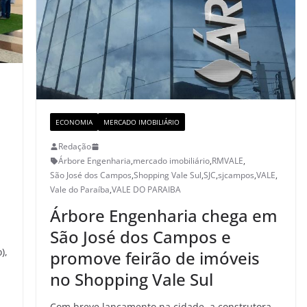
ECONOMIA
MERCADO IMOBILIÁRIO
Redação
Árbore Engenharia
,
mercado imobiliário
,
RMVALE
,
São José dos Campos
,
Shopping Vale Sul
,
SJC
,
sjcampos
,
VALE
,
Vale do Paraíba
,
VALE DO PARAIBA
Árbore Engenharia chega em
São José dos Campos e
),
promove feirão de imóveis
no Shopping Vale Sul
Com breve lançamento na cidade, a construtora