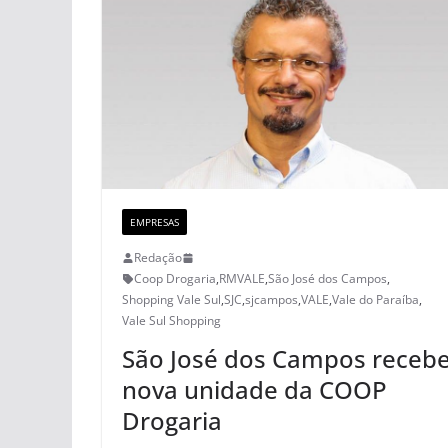
EMPRESAS
Redação
Coop Drogaria
,
RMVALE
,
São José dos Campos
,
Shopping Vale Sul
,
SJC
,
sjcampos
,
VALE
,
Vale do Paraíba
,
Vale Sul Shopping
São José dos Campos receb
nova unidade da COOP
Drogaria