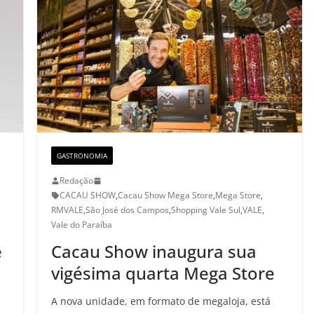
GASTRONOMIA
Redação
CACAU SHOW
,
Cacau Show Mega Store
,
Mega Store
,
RMVALE
,
São José dos Campos
,
Shopping Vale Sul
,
VALE
,
Vale do Paraíba
e
Cacau Show inaugura sua
vigésima quarta Mega Store
A nova unidade, em formato de megaloja, está