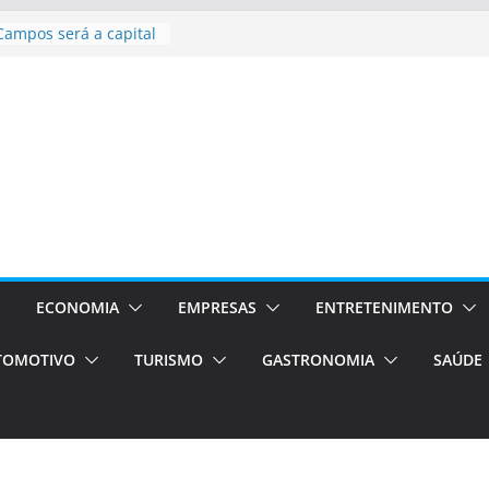
asil bolsas –
as para o segundo
Campos será a capital
riências únicas e
ivos)
stá de volta!
as Estão
 Processos Orientados
TÁXI E VAN
 turismo em Porto
rviços de transfer,
aslados de alto padrão
ECONOMIA
EMPRESAS
ENTRETENIMENTO
TOMOTIVO
TURISMO
GASTRONOMIA
SAÚDE