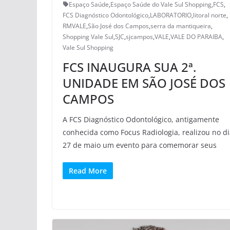
Espaço Saúde
,
Espaço Saúde do Vale Sul Shopping
,
FCS
,
FCS Diagnóstico Odontológico
,
LABORATORIO
,
litoral norte
,
RMVALE
,
São José dos Campos
,
serra da mantiqueira
,
Shopping Vale Sul
,
SJC
,
sjcampos
,
VALE
,
VALE DO PARAIBA
,
Vale Sul Shopping
FCS INAUGURA SUA 2ª.
UNIDADE EM SÃO JOSÉ DOS
CAMPOS
A FCS Diagnóstico Odontológico, antigamente
conhecida como Focus Radiologia, realizou no d
27 de maio um evento para comemorar seus
Read More