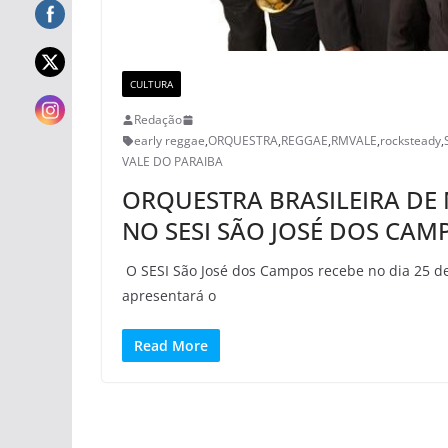
CULTURA
Redação
early reggae
,
ORQUESTRA
,
REGGAE
,
RMVALE
,
rocksteady
,
VALE DO PARAIBA
ORQUESTRA BRASILEIRA DE
NO SESI SÃO JOSÉ DOS CAM
O SESI São José dos Campos recebe no dia 25 d
apresentará o
Read More