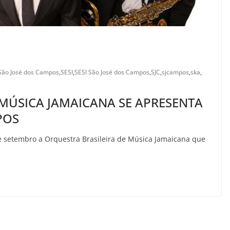
São José dos Campos
,
SESI
,
SESI São José dos Campos
,
SJC
,
sjcampos
,
ska
,
 MÚSICA JAMAICANA SE APRESENTA
POS
e setembro a Orquestra Brasileira de Música Jamaicana que