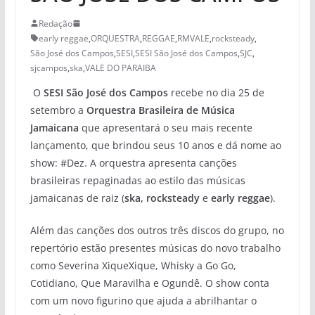
Redação
early reggae
,
ORQUESTRA
,
REGGAE
,
RMVALE
,
rocksteady
,
São José dos Campos
,
SESI
,
SESI São José dos Campos
,
SJC
,
sjcampos
,
ska
,
VALE DO PARAIBA
O
SESI São José dos Campos
recebe no dia 25 de
setembro a
Orquestra Brasileira de Música
Jamaicana
que apresentará o seu mais recente
lançamento, que brindou seus 10 anos e dá nome ao
show: #Dez. A orquestra apresenta canções
brasileiras repaginadas ao estilo das músicas
jamaicanas de raiz (
ska, rocksteady
e
early reggae
).
Além das canções dos outros três discos do grupo, no
repertório estão presentes músicas do novo trabalho
como Severina XiqueXique, Whisky a Go Go,
Cotidiano, Que Maravilha e Ogundê. O show conta
com um novo figurino que ajuda a abrilhantar o