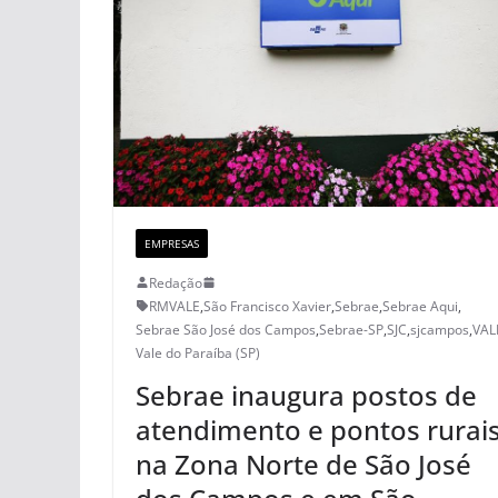
EMPRESAS
Redação
RMVALE
,
São Francisco Xavier
,
Sebrae
,
Sebrae Aqui
,
Sebrae São José dos Campos
,
Sebrae-SP
,
SJC
,
sjcampos
,
VAL
Vale do Paraíba (SP)
Sebrae inaugura postos de
atendimento e pontos rurai
na Zona Norte de São José