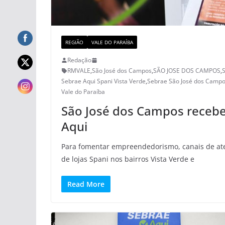
REGIÃO
VALE DO PARAÍBA
Redação
RMVALE
,
São José dos Campos
,
SÃO JOSE DOS CAMPOS
,
Sebrae Aqui Spani Vista Verde
,
Sebrae São José dos Camp
Vale do Paraíba
São José dos Campos recebe
Aqui
Para fomentar empreendedorismo, canais de aten
de lojas Spani nos bairros Vista Verde e
Read More