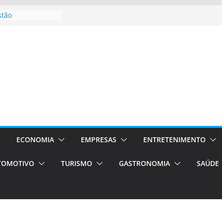
stão
essos Orientados
 E VAN
smo em Porto
s de transfer,
os de alto padrão
bolsas –
ra o segundo
os será a capital
cias únicas e
ECONOMIA
EMPRESAS
ENTRETENIMENTO
e volta!
TOMOTIVO
TURISMO
GASTRONOMIA
SAÚDE