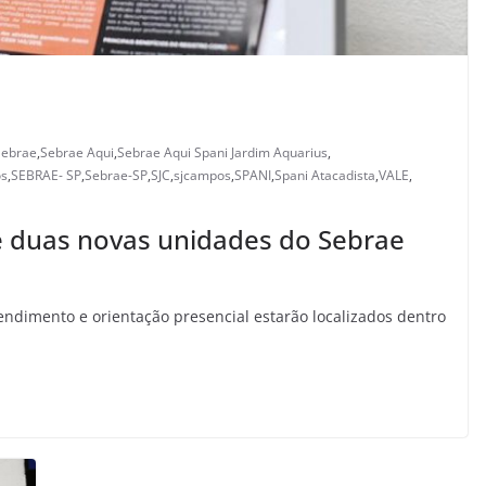
Sebrae
,
Sebrae Aqui
,
Sebrae Aqui Spani Jardim Aquarius
,
os
,
SEBRAE- SP
,
Sebrae-SP
,
SJC
,
sjcampos
,
SPANI
,
Spani Atacadista
,
VALE
,
 duas novas unidades do Sebrae
dimento e orientação presencial estarão localizados dentro