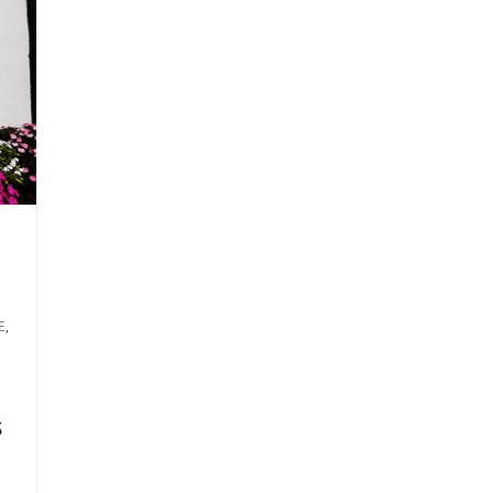
E
,
s