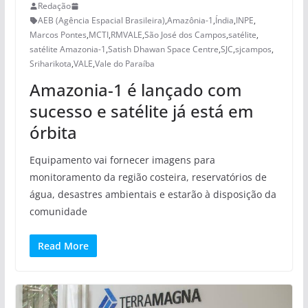
Redação
AEB (Agência Espacial Brasileira)
,
Amazônia-1
,
Índia
,
INPE
,
Marcos Pontes
,
MCTI
,
RMVALE
,
São José dos Campos
,
satélite
,
satélite Amazonia-1
,
Satish Dhawan Space Centre
,
SJC
,
sjcampos
,
Sriharikota
,
VALE
,
Vale do Paraíba
Amazonia-1 é lançado com
sucesso e satélite já está em
órbita
Equipamento vai fornecer imagens para
monitoramento da região costeira, reservatórios de
água, desastres ambientais e estarão à disposição da
comunidade
Read More