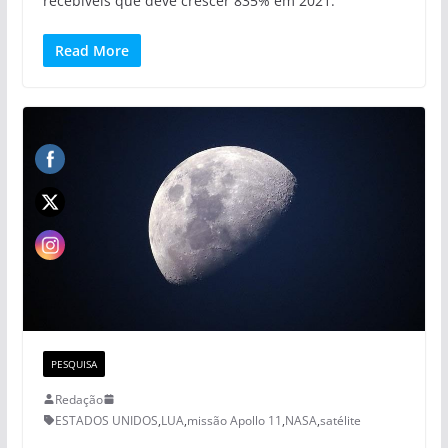
recebíveis que deve crescer 835% em 2021.
Read More
PESQUISA
Redação
ESTADOS UNIDOS
,
LUA
,
missão Apollo 11
,
NASA
,
satélite