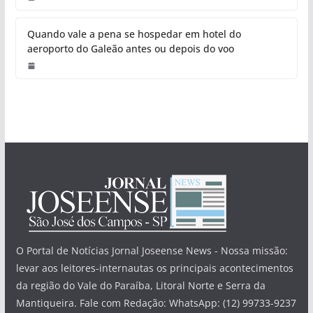
Quando vale a pena se hospedar em hotel do
aeroporto do Galeão antes ou depois do voo
O Portal de Notícias Jornal Joseense News - Nossa missão:
levar aos leitores-internautas os principais acontecimentos
da região do Vale do Paraíba, Litoral Norte e Serra da
Mantiqueira. Fale com Redação: WhatsApp: (12) 99733-9237