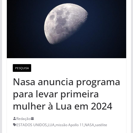
PESQUISA
Nasa anuncia programa
para levar primeira
mulher à Lua em 2024
Redação
ESTADOS UNIDOS
,
LUA
,
missão Apollo 11
,
NASA
,
satélite