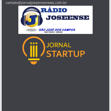
contato@jornaljoseensenews.com.br