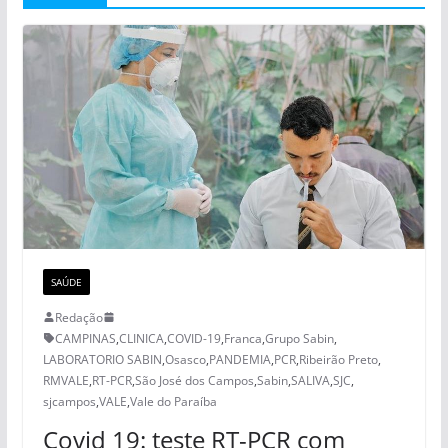
SAÚDE
Redação
CAMPINAS
,
CLINICA
,
COVID-19
,
Franca
,
Grupo Sabin
,
LABORATORIO SABIN
,
Osasco
,
PANDEMIA
,
PCR
,
Ribeirão Preto
,
RMVALE
,
RT-PCR
,
São José dos Campos
,
Sabin
,
SALIVA
,
SJC
,
sjcampos
,
VALE
,
Vale do Paraíba
Covid 19: teste RT-PCR com