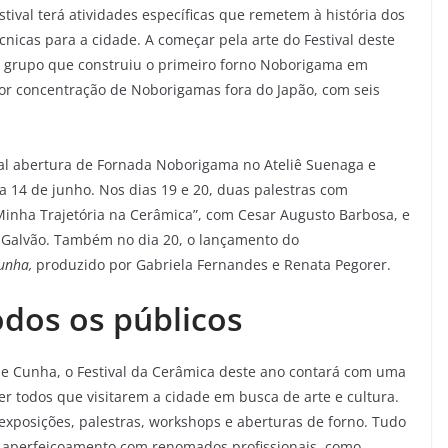
tival terá atividades específicas que remetem à história dos
nicas para a cidade. A começar pela arte do Festival deste
 o grupo que construiu o primeiro forno Noborigama em
or concentração de Noborigamas fora do Japão, com seis
nal abertura de Fornada Noborigama no Ateliê Suenaga e
ia 14 de junho. Nos dias 19 e 20, duas palestras com
inha Trajetória na Cerâmica”, com Cesar Augusto Barbosa, e
 Galvão. Também no dia 20, o lançamento do
Cunha,
produzido por Gabriela Fernandes e Renata Pegorer.
odos os públicos
de Cunha, o Festival da Cerâmica deste ano contará com uma
r todos que visitarem a cidade em busca de arte e cultura.
exposições, palestras, workshops e aberturas de forno. Tudo
 aperfeiçoamento com renomados profissionais, como