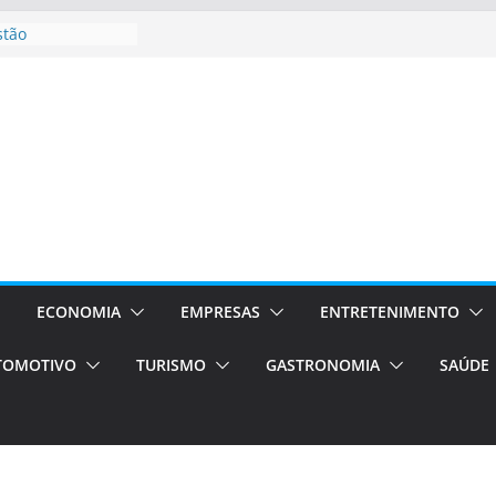
stão
essos Orientados
 E VAN
smo em Porto
s de transfer,
os de alto padrão
bolsas –
ra o segundo
os será a capital
cias únicas e
ECONOMIA
EMPRESAS
ENTRETENIMENTO
e volta!
TOMOTIVO
TURISMO
GASTRONOMIA
SAÚDE