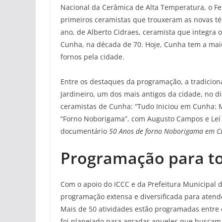
Nacional da Cerâmica de Alta Temperatura, o Fes
primeiros ceramistas que trouxeram as novas téc
ano, de Alberto Cidraes, ceramista que integra
Cunha, na década de 70. Hoje, Cunha tem a mai
fornos pela cidade.
Entre os destaques da programação, a tradicio
Jardineiro, um dos mais antigos da cidade, no d
ceramistas de Cunha: “Tudo Iniciou em Cunha: M
“Forno Noborigama”, com Augusto Campos e Leí
documentário
50 Anos de forno Noborigama em 
Programação para t
Com o apoio do ICCC e da Prefeitura Municipal 
programação extensa e diversificada para atende
Mais de 50 atividades estão programadas entre 
foi planejado para agradar aqueles que buscam