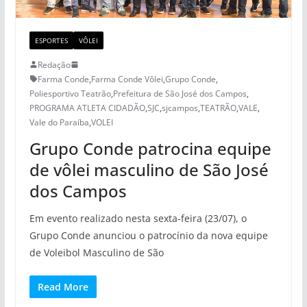
ESPORTES
VÔLEI
Redação
Farma Conde
,
Farma Conde Vôlei
,
Grupo Conde
,
Poliesportivo Teatrão
,
Prefeitura de São José dos Campos
,
PROGRAMA ATLETA CIDADÃO
,
SJC
,
sjcampos
,
TEATRÃO
,
VALE
,
Vale do Paraíba
,
VOLEI
Grupo Conde patrocina equipe
de vôlei masculino de São José
dos Campos
Em evento realizado nesta sexta-feira (23/07), o
Grupo Conde anunciou o patrocínio da nova equipe
de Voleibol Masculino de São
Read More