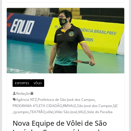
ESPORTES
VÔLEI
Redação
Agência NTZ
,
Prefeitura de São José dos Campos
,
PROGRAMA ATLETA CIDADÃO
,
RMVALE
,
São José dos Campos
,
SJC
,
sjcampos
,
TEATRÃO
,
vôlei
,
Vôlei São José
,
VALE
,
Vale do Paraíba
Nova Equipe de Vôlei de São