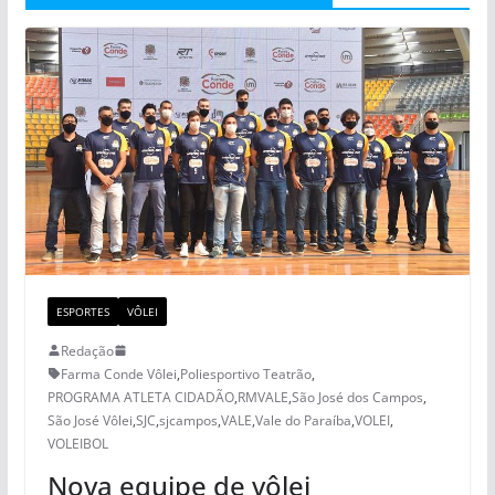
ESPORTES
VÔLEI
Redação
Farma Conde Vôlei
,
Poliesportivo Teatrão
,
PROGRAMA ATLETA CIDADÃO
,
RMVALE
,
São José dos Campos
,
São José Vôlei
,
SJC
,
sjcampos
,
VALE
,
Vale do Paraíba
,
VOLEI
,
VOLEIBOL
Nova equipe de vôlei