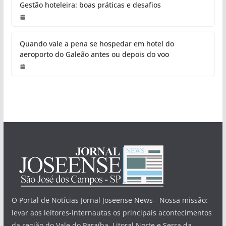
Gestão hoteleira: boas práticas e desafios
Quando vale a pena se hospedar em hotel do
aeroporto do Galeão antes ou depois do voo
O Portal de Notícias Jornal Joseense News - Nossa missão:
levar aos leitores-internautas os principais acontecimentos
da região do Vale do Paraíba, Litoral Norte e Serra da